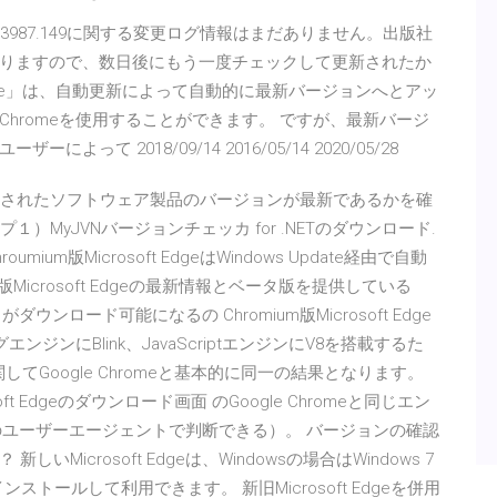
ジョン80.0.3987.149に関する変更ログ情報はまだありません。出版社
りますので、数日後にもう一度チェックして更新されたか
rome」は、自動更新によって自動的に最新バージョンへとアッ
hromeを使用することができます。 ですが、最新バージ
 2018/09/14 2016/05/14 2020/05/28
ールされたソフトウェア製品のバージョンが最新であるかを確
プ１）MyJVNバージョンチェッカ for .NETのダウンロード.
mium版Microsoft EdgeはWindows Update経由で自動
Microsoft Edgeの最新情報とベータ版を提供している
ナリがダウンロード可能になるの Chromium版Microsoft Edge
ンジンにBlink、JavaScriptエンジンにV8を搭載するた
に関してGoogle Chromeと基本的に同一の結果となります。
soft Edgeのダウンロード画面 のGoogle Chromeと同じエン
/versionのユーザーエージェントで判断できる）。 バージョンの確認
icrosoft Edgeは、Windowsの場合はWindows 7
インストールして利用できます。 新旧Microsoft Edgeを併用