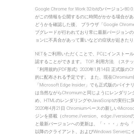
Google Chrome for Work 32-bitのバー
がこの情報を公開するのに時間がかかる場合があ
どうかを確認した後、 ブラウザ「Google Ch
プグレードが行われており常に最新バージョンのC
ョンに不具合があって重いなどの症状が起きたりユーザーによって
NETをご利用いただくことで、PCにインスト
認することができます。 TOP. 利用方法. （ステッ
「利用規約(PDF形式) 2020年1月14日 正式版のChrou
的に配布される予定です。 また、現在Chromium版
「Microsoft Edge Insider」でも正式版のバイ
は当然ながらChromiumと同じようにレンダリングエ
め、HTMLのレンダリングやJavaScriptの実行
2020年4月21日 Chromiumベースの新しいMicro
ジンを搭載（chrome://version、edge:/
と最新バージョンへの更新は、「・・・」から「？ 新しいM
以降のクライアント、およびWindows Serverに