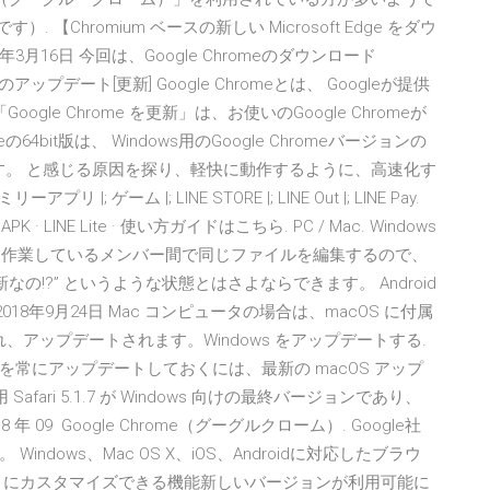
Chromium ベースの新しい Microsoft Edge をダウ
0年3月16日 今回は、Google Chromeのダウンロード
eのアップデート[更新] Google Chromeとは、 Googleが提供
le Chrome を更新」は、お使いのGoogle Chromeが
64bit版は、 Windows用のGoogle Chromeバージョンの
れてます。 と感じる原因を探り、軽快に動作するように、高速化す
|; ゲーム |; LINE STORE |; LINE Out |; LINE Pay.
· APK · LINE Lite · 使い方ガイドはこちら. PC / Mac. Windows
r PC / Mac 共同作業しているメンバー間で同じファイルを編集するので、
の!?” というような状態とはさよならできます。 Android
y から 2018年9月24日 Mac コンピュータの場合は、macOS に付属
され、アップデートされます。Windows をアップデートする.
ri を常にアップデートしておくには、最新の macOS アップ
fari 5.1.7 が Windows 向けの最終バージョンであり、
09 Google Chrome（グーグルクローム）. Google社
dows、Mac OS X、iOS、Androidに対応したブラウ
うにカスタマイズできる機能新しいバージョンが利用可能に