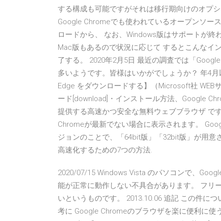
する構成も可能ですがそれは移行期向けのオプショ
Google Chromeでも使われているオープンソースの
ロードから、 なお、Windows版はサポートが終
Mac版もあるので状況に応じて するとこんな
了する。 2020年2月5日 最近の調査では「Goo
多いようです。皆様はいかがでしょうか？ 年4月以降らし
Edge をダウンロードする】（Microsoft社 WEB
ード[download]・インストール方法、Google Chr
提供する高速かつ安全な無料ウェブブラウザ です。 「G
Chromeが最新でない場合に表示されます。 Google C
ジョンのことで、「64bit版」「32bit版」
高速化するための7つの方法.
2020/07/15 Windows Vista のパソコンで、G
能が正常に動作しない不具合があります。 フリーソ
いというものです。 2013.10.06 追記 こ
考に Google Chromeのブラウザを楽に便利に