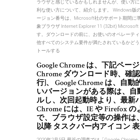
ラウザと感じているかもしれませんが、使い方によっ
利な使い方について、紹介します。 Windows版のサポート
ージョン番号は、Microsoft社のサポート期間に準ずる）
象ブラウザ Internet Explorer 11 (32bit) Mi
す。ダウンロードの前に、お使いのオペレーティング
他すべてのシステム要件が満たされているかどうかをご
トールする
Google Chrome は、下記
Chrome ダウンロード時、
行]、 Google Chrome
いバージョンがある際は、自
ルし、次回起動時より、最新バー
Chrome には、IE や Fir
で、ブラウザ設定等の操作は、全て
以降 タスクバー内アイコン 
2020年2月5日 最近の調査では「Google C