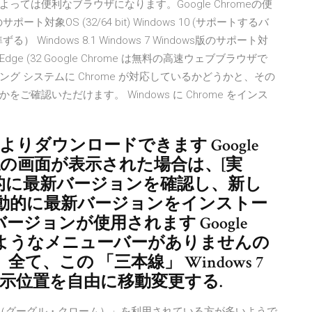
ては便利なブラウザになります。Google Chromeの便
対象OS (32/64 bit) Windows 10 (サポートするバ
 Windows 8.1 Windows 7 Windows版のサポート対
crosoft Edge (32 Google Chrome は無料の高速ウェブブラウザで
 システムに Chrome が対応しているかどうかと、その
確認いただけます。 Windows に Chrome をインス
ページよりダウンロードできます Google
確認の画面が表示された場合は、[実
 は、自動的に最新バージョンを確認し、新し
動的に最新バージョンをインストー
ジョンが使用されます Google
efox のようなメニューバーがありませんの
、この 「三本線」 Windows 7
表示位置を自由に移動変更する.
hrome（グーグル・クローム）」を利用されている方が多いようで