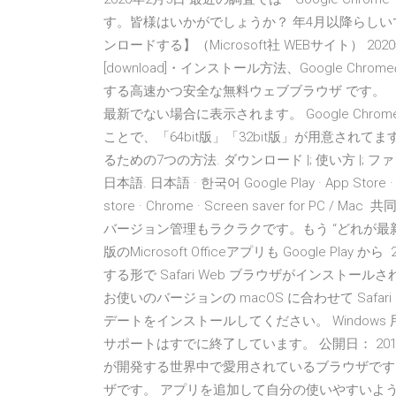
す。皆様はいかがでしょうか？ 年4月以降らしいです）. 【
ンロードする】（Microsoft社 WEBサイト） 202
[download]・インストール方法、Google Chrom
する高速かつ安全な無料ウェブブラウザ です。 「Goog
最新でない場合に表示されます。 Google Chromeの
ことで、「64bit版」「32bit版」が用意さ
るための7つの方法. ダウンロード |; 使い方 |; ファミリーアプリ 
日本語. 日本語 · 한국어 Google Play · App Store 
store · Chrome · Screen saver fo
バージョン管理もラクラクです。もう “どれが最新な
版のMicrosoft Officeアプリも Google Pla
する形で Safari Web ブラウザがインストール
お使いのバージョンの macOS に合わせて Safa
デートをインストールしてください。 Windows 用 Sa
サポートはすでに終了しています。 公開日： 2018 年 
が開発する世界中で愛用されているブラウザです。 Win
ザです。 アプリを追加して自分の使いやすいよ