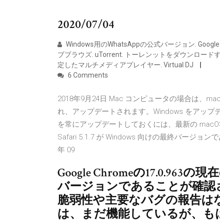
2020/07/04
Windows用のWhatsAppの公式バージョン. Google 
ブブラウズ. uTorrent. トーレンットをダウンロードする
定したマルチメディアプレイヤー. Virtual DJ
6 Comments
2018年9月24日 Mac コンピュータの場合は、ma
れ、アップデートされます。Windows をアップデー
を常にアップデートしておくには、最新の macOS
Safari 5.1.7 が Windows 向けの最終バ
年 09
Google Chromeの17.0
バージョンであることが確認
脆弱性や主要なバグの報告はない。
は、まだ機能しているが、もはや