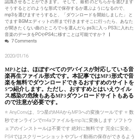
認識させることができます。 そして、最初 のどちらかを選びます
そうするとどのような形式で保存するか選ぶようになるので、
mp3を選びますそうすると、「ダウンロードを開始しました」 と
でます BGMエディットの所まで行きますそこに行ったら、あなた
が聞きたくない曲のところで○を選んだら ps3に入っ PS3に入れた
音楽のデータをPCやPS4に移すことは可能ですか？
7 Comments
2020/01/16
MP3とは、ほぼすべてのデバイスが対応している音
楽再生ファイル形式です。本記事ではMP3形式で音
楽を無料でダウンロードできるおすすめのサイトを
5つ紹介します。ただし、おすすめとはいえウイル
ス感染の危険もあるMP3ダウンロードサイトもある
ので注意が必要です。
⭐ AnyConvは、5つ星のM4AからMP3への変換ツールです ⭐ 数
秒でオンラインでm4aファイルをmp3に変換します ソフトウ
ェアのインストールは不要です 絶対に無料です 完全に安全。
PS4ではスクリーンショットやプレイ動画の保存ができるよう