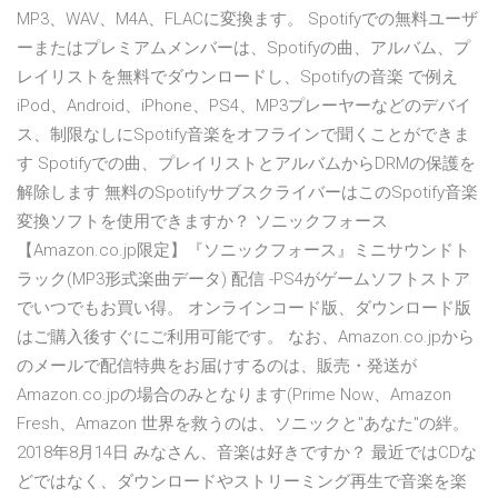
MP3、WAV、M4A、FLACに変換ます。 Spotifyでの無料ユーザ
ーまたはプレミアムメンバーは、Spotifyの曲、アルバム、プ
レイリストを無料でダウンロードし、Spotifyの音楽 で例え
iPod、Android、iPhone、PS4、MP3プレーヤーなどのデバイ
ス、制限なしにSpotify音楽をオフラインで聞くことができま
す Spotifyでの曲、プレイリストとアルバムからDRMの保護を
解除します 無料のSpotifyサブスクライバーはこのSpotify音楽
変換ソフトを使用できますか？ ソニックフォース
【Amazon.co.jp限定】『ソニックフォース』ミニサウンドト
ラック(MP3形式楽曲データ) 配信 -PS4がゲームソフトストア
でいつでもお買い得。 オンラインコード版、ダウンロード版
はご購入後すぐにご利用可能です。 なお、Amazon.co.jpから
のメールで配信特典をお届けするのは、販売・発送が
Amazon.co.jpの場合のみとなります(Prime Now、Amazon
Fresh、Amazon 世界を救うのは、ソニックと"あなた"の絆。
2018年8月14日 みなさん、音楽は好きですか？ 最近ではCDな
どではなく、ダウンロードやストリーミング再生で音楽を楽