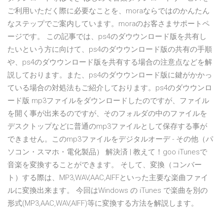
ご利用いただく際に必要なことを、moraならではのかんたん
なステップでご案内しています。moraのお客さまサポートペ
ージです。 この記事では、ps4のダウウンロード版を共有し
たいという方に向けて、ps4のダウウンロード版の共有の手順
や、ps4のダウウンロード版を共有する場合の注意点などを解
説しております。また、ps4のダウウンロード版に鍵がかかっ
ている場合の対処法もご紹介しております。ps4のダウウンロ
ード版 mp3ファイルをダウンロードしたのですが、ファイル
を開く事が出来るのですが、そのフォルダの中のファイルを
デスクトップなどに普通のmp3ファイルとして保存する事が
できません。このmp3ファイルをデジタルオーデ - その他（パ
ソコン・スマホ・電化製品） 解決済 | 教えて！goo iTunesで
音楽を変換することができます。 そして、変換（コンバー
ト）する際は、MP3,WAV,AAC,AIFFといった主要な楽曲ファイ
ルに変換出来ます。 今回はWindows の iTunes で楽曲を別の
形式(MP3,AAC,WAV,AIFF)等に変換する方法を解説します。