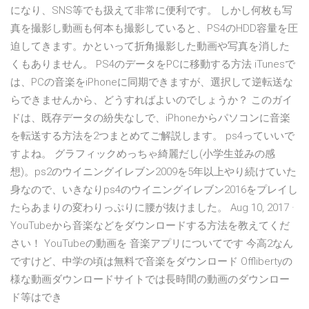
になり、SNS等でも扱えて非常に便利です。 しかし何枚も写
真を撮影し動画も何本も撮影していると、PS4のHDD容量を圧
迫してきます。かといって折角撮影した動画や写真を消した
くもありません。 PS4のデータをPCに移動する方法 iTunesで
は、PCの音楽をiPhoneに同期できますが、選択して逆転送な
らできませんから、どうすればよいのでしょうか？ このガイ
ドは、既存データの紛失なしで、iPhoneからパソコンに音楽
を転送する方法を2つまとめてご解説します。 ps4っていいで
すよね。 グラフィックめっちゃ綺麗だし(小学生並みの感
想)。ps2のウイニングイレブン2009を5年以上やり続けていた
身なので、いきなりps4のウイニングイレブン2016をプレイし
たらあまりの変わりっぷりに腰が抜けました。 Aug 10, 2017 ·
YouTubeから音楽などをダウンロードする方法を教えてくだ
さい！ YouTubeの動画を 音楽アプリについてです 今高2なん
ですけど、中学の頃は無料で音楽をダウンロード Offlibertyの
様な動画ダウンロードサイトでは長時間の動画のダウンロー
ド等はでき