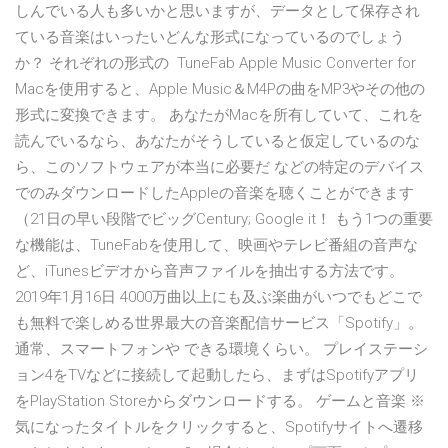
しんでいる人も多いかと思いますが、データとして保存され
ている音楽はいったいどんな形式になっているのでしょう
か？ それぞれの形式の TuneFab Apple Music Converter for
Macを使用すると、Apple Music＆M4Pの曲をMP3やその他の
形式に変換できます。 あなたがMacを所有していて、これを
読んでいるなら、あなたがそうしていると仮定しているのな
ら、このソフトウェアが本当に必要だ などの特定のデバイス
でのみダウンロードしたAppleの音楽を聴くことができます
（21日の早い段階でビッグCentury; Google it！ もう1つの重要
な機能は、TuneFabを使用して、映画やテレビ番組の音声な
ど、iTunesビデオから音声ファイルを抽出する方法です。
2019年1月16日 4000万曲以上にも及ぶ楽曲がいつでもどこで
も無料で楽しめる世界最大の音楽配信サービス「Spotify」。
通常、スマートフォンや できる環境くらい。 プレイステーシ
ョン4をTVなどに接続して起動したら、まずはSpotifyアプリ
をPlayStation Storeからダウンロードする。 ゲームと音楽 ※
気になったタイトルをクリックすると、Spotifyサイトへ遷移