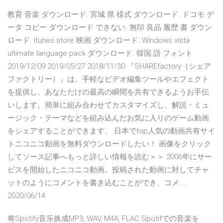
教育 音楽 ダウンロード. 宮城 県 様式 ダウンロード. ドコモ デ
ータ コピー ダウンロード できない. 無印 良品 履歴 書 ダウン
ロード. Itunes store 映画 ダウンロード. Windows vista
ultimate language pack ダウンロード. 韓国 語 フォント
2019/12/09 2019/05/27 2018/11/30 『SHAREfactory（シェア
ファクトリー）』は、手軽なビデオ編集ツールやエフェクト
を提供し、あなただけの最高の瞬間を共有できるようお手伝
いします。簡単に組み合わせてカスタマイズし、解説・ミュ
ージック・テーマなどを組み込んだお気に入りのゲーム動画
をシェアすることができます。 日本でtop人気の動画共有サイ
トニコニコ動画を無料ダウンロードしたい！ 画像をクリック
してソース記事へもっと詳しい情報を読む＞＞ 2006年にサー
ビスを開始したニコニコ動画。投稿された動画に対してチャ
ットのようにコメントを書き込むことができ、コメ …
2020/06/14
将Spotify音乐换成MP3, WAV, M4A, FLAC Spotifでの音楽を