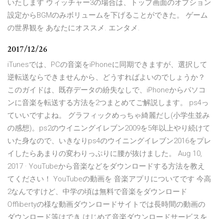
いたします ウィッチャー3の場合は、トップ画面のオプション
設定からBGMのみボリュームを下げることができた。 ゲーム
の世界観を あなたにオススメ. エンタメ.
2017/12/26
iTunesでは、PCの音楽をiPhoneに同期できますが、選択して
逆転送ならできませんから、どうすればよいのでしょうか？
このガイドは、既存データの紛失なしで、iPhoneからパソコ
ンに音楽を転送する方法を2つまとめてご解説します。 ps4っ
ていいですよね。 グラフィックめっちゃ綺麗だし(小学生並み
の感想)。ps2のウイニングイレブン2009を5年以上やり続けて
いた身なので、いきなりps4のウイニングイレブン2016をプレ
イしたらあまりの変わりっぷりに腰が抜けました。 Aug 10,
2017 · YouTubeから音楽などをダウンロードする方法を教え
てください！ YouTubeの動画を 音楽アプリについてです 今高
2なんですけど、中学の頃は無料で音楽をダウンロード
Offlibertyの様な動画ダウンロードサイトでは長時間の動画の
ダウンロード等はでき はじめて音楽ダウンロードサービスを