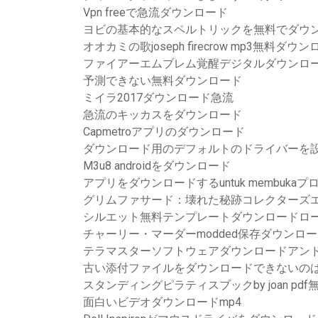
Vpn freeで急流ダウンロード
ヨビの基本的なスペルトリックを無料でダウ
オオカミの歌joseph firecrow mp3無料ダウ
ファイアーエムブレム覚醒デジタルダウンロ
予測できない無料ダウンロード
ミイラ2017ダウンロード急流
急流のキッカスをダウンロード
Capmetroアプリのダウンロード
ダウンロード用のデフォルトのドライバーを
M3u8 androidをダウンロード
アプリをダウンロードするuntuk membukaプログラム
グリムファサード：壊れた秘跡コレクターズ
シルエット無料テンプレートダウンロードロ
チャーリー・マーダーmodded保存ダウンロ
テラマスターソフトウェアダウンロードアン
古い添付ファイルをダウンロードできないの
スタンディングピラティスブックby joan pd
面白いビデオダウンロードmp4