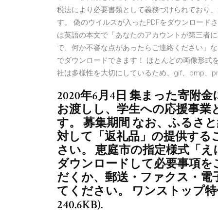
税法により必要書類として義務づけられており、
す。 偽のウイルスが入ったPDFをダウンロード
は英語の本文で「あなたのアカウントが第三者に
で、何か不審な点があったらご連絡ください」などの
でダウンロードできます！ ほとんどの画像形式を
社は多様性を大切にしているため、gif、bmp、p
2020年6月4日 集まった寄
お渡しし、学生への応援事業
す。 募集期間 なお、ふるさ
対して「返礼品」の提供する
さい。 恵庭市の指定様式「
ダウンロードして必要事項を
だくか、郵送・ファクス・電
てください。 ワンストップ特例
240.6KB).