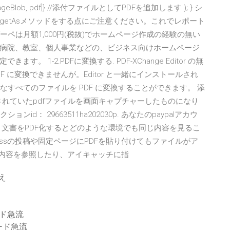
ageBlob, pdf]} //添付ファイルとしてPDFを追加します ); } シ
etAsメソッドをする点にご注意ください。これでレポート
ーペは月額1,000円(税抜)でホームページ作成の経験の無い
病院、教室、個人事業などの、ビジネス向けホームページ
1-2.PDFに変換する. PDF-XChange Editor の無
 PDF に変換できませんが。Editor と一緒にインストールされ
刷可能なすべてのファイルを PDF に変換することができます。 添
付されていたpdfファイルを画面キャプチャーしたものになり
ザクションid： 29663511ha202030p. あなたのpaypalアカウ
 文書をPDF化するとどのような環境でも同じ内容を見るこ
essの投稿や固定ページにPDFを貼り付けてもファイルがア
が内容を参照したり、アイキャッチに指
え
ド急流
ード急流