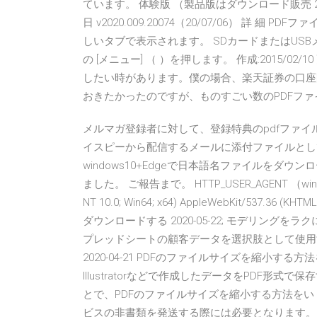
ています。 体験版 （製品版はダウンロード販売 200円）
日 v2020.009.20074（20/07/06） 詳 
しいタブで表示されます。 SDカードまたはUS
の [メニュー] （ ）を押します。 作成:2015/02/1
したい時があります。僕の場合、楽天証券の口座
おきたかったのですが、ものすごい数のPDFファ
メルマガ登録者に対して、登録特典のpdfファイ
イスピーから配信するメールに添付ファイルとして
windows10+Edgeで日本語名ファイルをダ
ました。 ご報告まで。 HTTP_USER_AGENT （windows
NT 10.0; Win64; x64) AppleWebKit/537.36 
ダウンロードする 2020-05-22; モデリングをラクにす
プレッドシートの顧客データを選択肢として使用する 
2020-04-21 PDFのファイルサイズを縮小する
Illustratorなどで作成したデータをPDF形
とで、PDFのファイルサイズを縮小する方法をい
ビスの非書類を発送する際には必要となります。