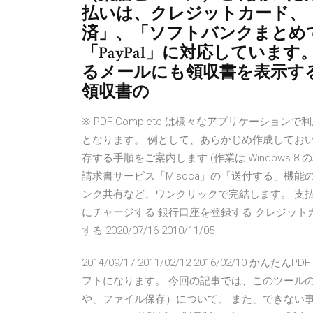
払いは、クレジットカード、
済」、「ソフトバンクまとめて支
「PayPal」に対応していま
るメールにも領収書を表示す
領収書の
※ PDF Complete は様々なアプリケーシ
となります。 例として、あらかじめ作成しておいたメ
存する手順をご案内します (作業は Windows 8 
請求書サービス「Misoca」の「送付する」機能の
ンク共有など、ワンクリックで完結します。 支払いの
にチャージする 銀行口座を登録する クレジット
する 2020/07/16 2010/11/05
2014/09/17 2011/02/12 2016/02/10
フトになります。 今回の記事では、このツール
や、ファイル保存）について、 また、できない事（p