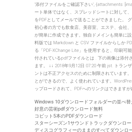
'添付ファイルをご確認下さい', {attachments: [im
ート単体ではなく、スプレッドシートに対して、g
をPDFとしてメールで送ることができました。 グ
初心者の方でも飲食店、美容室、エステ、会社、
が簡単に作成できます。独自ドメインも簡単に設定できます。 
料版では Markdown と CSV ファイルからしか
る「PDF-XChange Lite」を使用すると、印
付されているpdfファイルとは . 下の画像は添
ます。 ↓↓ 2018年9月12日 07:20 午前 jst. トラン
ントは不正アクセスのために制限されています。
とができるので、よく使われています。WordPr
ップロードされて、PDFへのリンクはできます
Windows 10ダウンロードフォルダーの並べ替
好意の芸術pdfダウンロード無料
コビット5本のPDFダウンロード
スターシーズン1サウンドトラックダウンロー
ディスコグラフィーのままのすべてダウンロ