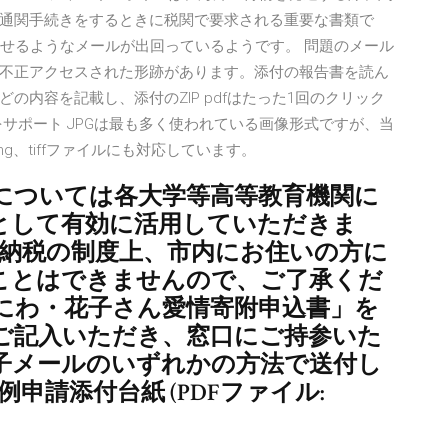
通関手続きをするときに税関で要求される重要な書類で
させるようなメールが出回っているようです。 問題のメール
不正アクセスされた形跡があります。添付の報告書を読ん
内容を記載し、添付のZIP pdfはたった1回のクリック
サポート JPGは最も多く使われている画像形式ですが、当
ng、tiffファイルにも対応しています。
附金については各大学等高等教育機関に
として有効に活用していただきま
と納税の制度上、市内にお住いの方に
ことはできませんので、ご了承くだ
えにわ・花子さん愛情寄附申込書」を
ご記入いただき、窓口にご持参いた
子メールのいずれかの方法で送付し
申請添付台紙 (PDFファイル: