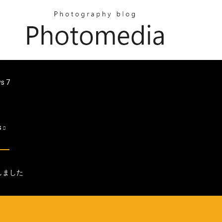
s 7
s
しました