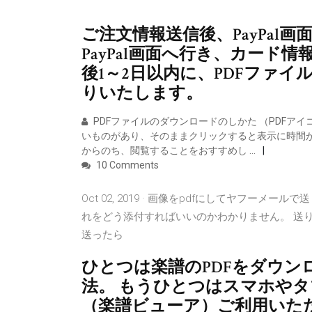
ご注文情報送信後、PayPal
PayPal画面へ行き、カード
後1～2日以内に、PDFファ
りいたします。
PDFファイルのダウンロードのしかた （PDF
いものがあり、そのままクリックすると表示に時間
からのち、閲覧することをおすすめし …
10 Comments
Oct 02, 2019 · 画像をpdfにしてヤフー
れをどう添付すればいいのかわかりません。 送
送ったら
ひとつは楽譜のPDFをダウン
法。 もうひとつはスマホやタ
（楽譜ビューア）ご利用いただ