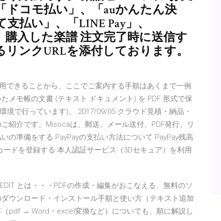
「ドコモ払い」、「auかんたん決
払い」、「LINE Pay」、
す。 購入した楽譜 注文完了時に送信す
るリンクURLを添付しております。
ョンで利用できることから、ここでご案内する手順はあくまで一例
モ帳の文書 (テキスト ドキュメント) を PDF 形式で保
の環境で行っています)。 2017/09/05 クラウド見積・納品・
ご紹介です。Misocaは、郵送、メール送付、PDF発行、リ
準備をする PayPayの支払い方法について PayPay残高
カードを登録する 本人認証サービス（3Dセキュア）を利用
 かんたんPDF EDIT とは・・・PDFの作成・編集がおこなえる、無料のソ
のダウンロード・インストール手順と使い方（テキスト追加
df → Word・excel変換など）についても、順に解説し