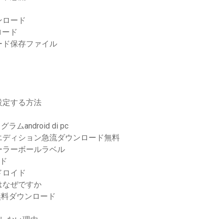
ンロード
ンロード
ード保存ファイル
設定する方法
android di pc
エディション急流ダウンロード無料
ーラーボールラベル
ード
ドロイド
はなぜですか
f無料ダウンロード