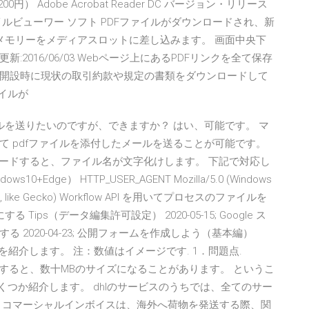
 Adobe Acrobat Reader DC バージョン・リリース
細 PDFファイルビューワー ソフト PDFファイルがダウンロードされ、新
Bメモリーをメディアスロットに差し込みます。 画面中央下
0 更新:2016/06/03 Webページ上にあるPDFリンクを全て保存
開設時に現状の取引約款や規定の書類をダウンロードして
イルが
ルを送りたいのですが、できますか？ はい、可能です。 マ
 pdfファイルを添付したメールを送ることが可能です。
ウンロードすると、ファイル名が文字化けします。 下記で対応し
10+Edge） HTTP_USER_AGENT Mozilla/5.0 (Windows
(KHTML, like Gecko) Workflow API を用いてプロセスのファイルを
る Tips（データ編集許可設定） 2020-05-15; Google ス
2020-04-23; 公開フォームを作成しよう（基本編）
方法を紹介します。 注：数値はイメージです. 1．問題点.
式で保存すると、数十MBのサイズになることがあります。 というこ
くつか紹介します。 dhlのサービスのうちでは、全てのサー
 コマーシャルインボイスは、海外へ荷物を発送する際、関