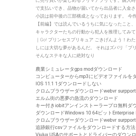
に売り買いが楽しめるフリマアプリです。購入時
で支払いでき、品物が届いてから出品者に入金される独
小説は前中後の三部構成となっております。 今
【前編】では読んでいるうちに気になったこと、
キャラクターたちの行動から犯人を推理してみてく
｜Go! プリンセスプリキュア ごきげんよう！わ
しには大切な夢があるんだ。 それはズバリ「プリ
そんなステキな人に絶対なり
農業シミュレータgps modダウンロード
コンピューターからmp3にビデオファイルを
IOS 11.1 1ダウンロードしない
クロムブラウザーダウンロードwebvr surpport
エルム街の悪夢の急流のダウンロード
キー付きiobitアンインストーラープロ無料ダ
ダウンロードWindows 10 64ビットEnterprise K
クロムブラウザーダウンロードwebvr surpport
追跡銀行csvファイルをダウンロードする方
Viulux USAのサポートとドライバーのダウン