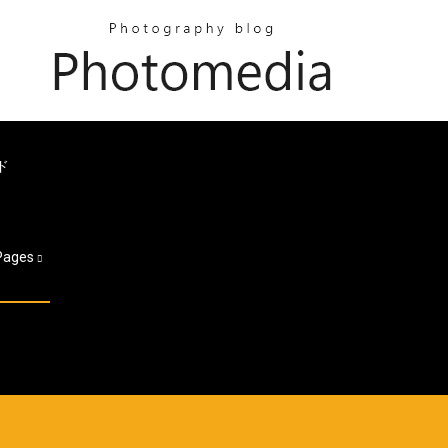
ド
Pages