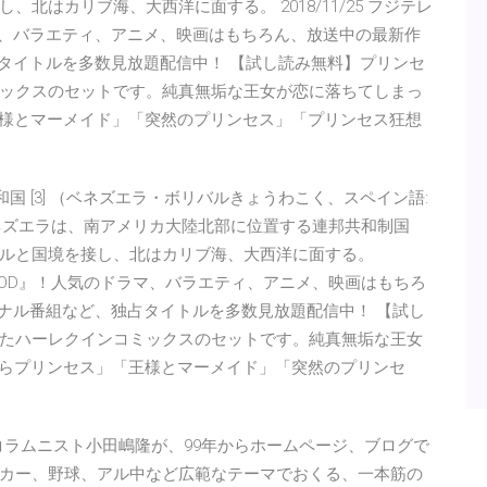
北はカリブ海、大西洋に面する。 2018/11/25 フジテレ
マ、バラエティ、アニメ、映画はもちろん、放送中の最新作
占タイトルを多数見放題配信中！ 【試し読み無料】プリンセ
ックスのセットです。純真無垢な王女が恋に落ちてしまっ
王様とマーメイド」「突然のプリンセス」「プリンセス狂想
リバル共和国 [3] （ベネズエラ・ボリバルきょうわこく、スペイン語:
uela ）、通称ベネズエラは、南アメリカ大陸北部に位置する連邦共和制国
ルと国境を接し、北はカリブ海、大西洋に面する。
ス『FOD』！人気のドラマ、バラエティ、アニメ、映画はもちろ
ジナル番組など、独占タイトルを多数見放題配信中！ 【試し
たハーレクインコミックスのセットです。純真無垢な王女
たらプリンセス」「王様とマーメイド」「突然のプリンセ
人気コラムニスト小田嶋隆が、99年からホームページ、ブログで
カー、野球、アル中など広範なテーマでおくる、一本筋の