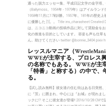
通った脱力エッセー集、平成日記文学の金字塔、
（Ballymoss、1954年 - 1979年）はアイ
1958年11月に17戦8勝。1957年、181年
に優勝した [1]。。 Title ins_charasheet Crea
は、ニコニコ動画の投稿作品に対して奨励金をお
化の推進を目的としています。 容姿も声も仕草もド
ん。助けてください twitter @bonnie_3404 pixiv ht
レッスルマニア（WrestleM
WWEが主宰する、プロレス興
の名称でもある。 WWEが主
「特番」と称する）の中で、
る。
【試し読み無料】彼女達の住む街はある日突然、
に『茨』に囲まれ、中心には『お城』が現れまし
ックに!? そこに彼女達が登場!! 2016/10/