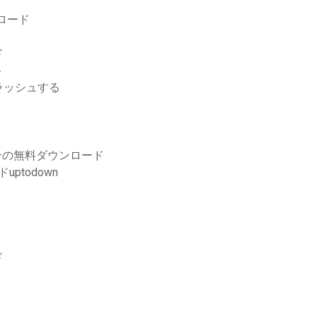
ンロード
ド
ト
クラッシュする
ンの無料ダウンロード
uptodown
ド