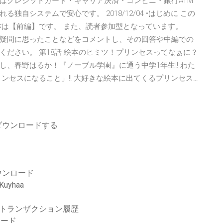
はクレジットカード・キャリア決済・コンビニ・銀行ATM
自システムで安心です。 2018/12/04 •はじめに この
作は【前編】です。 また、読者参加型となっています。
疑問に思ったことなどをコメントし、その回答や中編での
ださい。 第18話 絵本のヒミツ！プリンセスってなぁに？
たし、春野はるか！『ノーブル学園』に通う中学1年生!! わた
ンセスになること」!! 大好きな絵本に出てくるプリンセス…
ダウンロードする
ウンロード
uyhaa
法トランザクション履歴
ロード