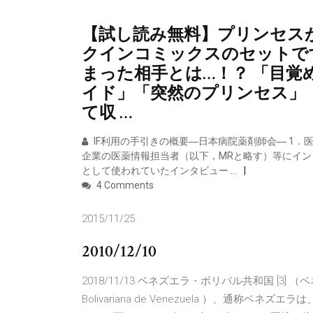
【試し読み無料】プリンセス
クインコミックスのセットで
まった相手とは…！？ 「目
イド」「突然のプリンセス」
て収 …
IF利用の手引きの概要―日本病院薬剤師会― 1．
企業の医薬情報担当者（以下，MRと略す）等にイ
として使われていたインタビュー …
4 Comments
2015/11/25
2010/12/10
2018/11/13 ベネズエラ・ボリバル共和国 [3] 
Bolivariana de Venezuela ）、通