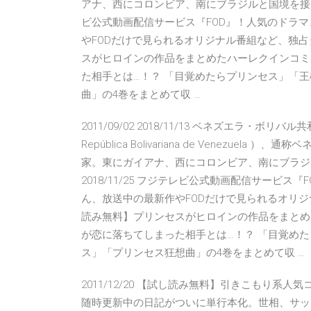
アナ、西にコロンビア、南にブラジルと国境を接し、
ビ公式動画配信サービス『FOD』！人気のドラ
やFODだけで見られるオリジナル番組など、独
スがヒロインの作品をまとめたハーレクインコミ
た相手とは…！？ 「目覚めたらプリンセス」「
曲」の4巻をまとめて収 …
2011/09/02 2018/11/13 ベネズエラ・ボ
República Bolivariana de Venez
家。東にガイアナ、西にコロンビア、南にブラジ
2018/11/25 フジテレビ公式動画配信サービ
ん、放送中の最新作やFODだけで見られるオリ
読み無料】プリンセスがヒロインの作品をまとめ
が恋に落ちてしまった相手とは…！？ 「目覚め
ス」「プリンセス狂想曲」の4巻をまとめて収 …
2011/12/20 【試し読み無料】引きこもり系
随時更新中の日記がついに単行本化。世相、サッ