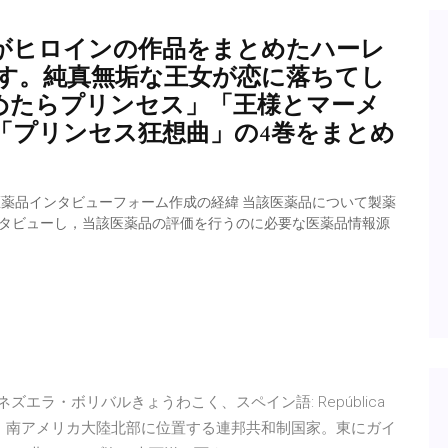
がヒロインの作品をまとめたハーレ
す。純真無垢な王女が恋に落ちてし
覚めたらプリンセス」「王様とマーメ
「プリンセス狂想曲」の4巻をまとめ
医薬品インタビューフォーム作成の経緯 当該医薬品について製薬
ンタビューし，当該医薬品の評価を行うのに必要な医薬品情報源
（ベネズエラ・ボリバルきょうわこく、スペイン語: República
称ベネズエラは、南アメリカ大陸北部に位置する連邦共和制国家。東にガイ