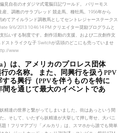
偏見自在のオダジマ式電脳日記ワールド。 バリーモス
ルランド生産、調教のサラブレッド 競走馬、種牡馬。1956年から
の歴史上初めてアイルランド調教馬としてセントレジャーステークス
ted Date 9/6/2013 10:46:14 PM クリエイター奨励プログラムと
支払いする制度です。創作活動の支援、および二次創作文
ストライクな子 Switchが店頭のどこにも売っていませ
tp://www
ania）は、アメリカのプロレス団体
行の名称。 また、同興行を扱うPPV
宰する興行（PPVを伴うものを特に
年間を通じて最大のイベントであ
妖精達の世界と繋がってしまいました。街はあっという間
た。そして、いたずら妖精達が大挙して押し寄せ、大パニ
28 CMで話題！フリマアプリ「メルカリ」は、スマホから誰でも簡単