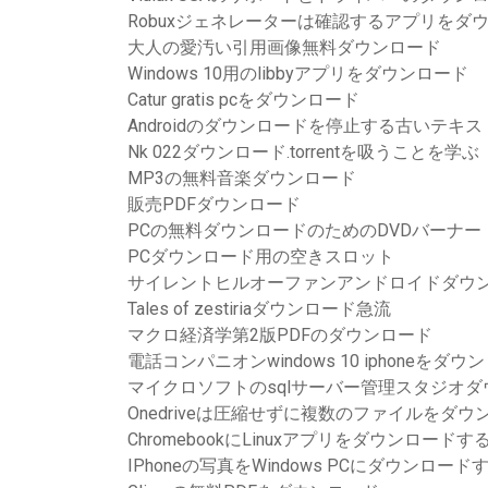
Robuxジェネレーターは確認するアプリをダ
大人の愛汚い引用画像無料ダウンロード
Windows 10用のlibbyアプリをダウンロード
Catur gratis pcをダウンロード
Androidのダウンロードを停止する古いテキス
Nk 022ダウンロード.torrentを吸うことを学ぶ
MP3の無料音楽ダウンロード
販売PDFダウンロード
PCの無料ダウンロードのためのDVDバーナー
PCダウンロード用の空きスロット
サイレントヒルオーファンアンドロイドダウ
Tales of zestiriaダウンロード急流
マクロ経済学第2版PDFのダウンロード
電話コンパニオンwindows 10 iphoneをダウ
マイクロソフトのsqlサーバー管理スタジオダウン
Onedriveは圧縮せずに複数のファイルをダ
ChromebookにLinuxアプリをダウンロードす
IPhoneの写真をWindows PCにダウンロード