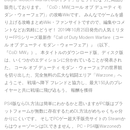
販売しております。 「CoD：MW(コール オブ デューティ モ
ダン・ウォーフェア)」の攻略Wikiです。 みんなでゲームを盛
り上げる攻略まとめWiki・ファンサイトですので、編集やコメ
ントなどお気軽にどうぞ！ 2019年10月25日発売の人気ミリタ
リーFPSシリーズ最新作『Call of Duty Modern Warfare（コー
ル オブ デューティ モダン・ウォーフェア）』（以下、
『CoD: MW』）。 本タイトルのダウンロード版、ディスク版
は、いくつかのエディションに分かれていることが発表され
た。 コール オブ デューティ モダン・ウォーフェアの世界観
を切り出した、完全無料の広大な戦闘エリア「Warzone」へ
ようこそ。 戦場へ降下 フレンドと協力し、最大150人のプレ
イヤーと共に戦場に飛び込もう。 報酬を獲得
PS4版ならDL方法は簡単にわかるかと思いますがPC版はプラ
ットフォームが無数に存在するためDL方法がめちゃくちゃ分
かりにくいです。 そしてPCゲー超大手販売サイトの Steamか
らはウォーゾーンはDLできません 。 PC・PS4版Warzoneの