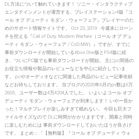
DL方法について触れていきます！ ソニー・インタラクティブ
エンタテインメントが運営する、プレイステーション4版『コ
ール オブ デューティ モダン・ウォーフェア』プレイヤーのた
めのサポート情報サイトです。 Oct 23, 2019 · 今週末にローン
チを控える『Call of Duty: Modern Warfare（コール オブ デュ
ーティ モダン・ウォーフェア / CoD:MW）』ですが、すでに
事前ダウンロードが開始しているXbox One版とPS4版に続
き、ついにPC版でも事前ダウンロードが開始。 主にpc関係の
お役立ち情報や製品のレビューなどを中心に紹介していま
す。 pcやオーディオなどに関連した商品のレビュー記事依頼
などお待ちしております。 当ブログの2020年6月のpv数は6万
2603、ユーザー数は4万4204人でした。 いよいよコール オブ
デューティ モダン・ウォーフェアが到来します！ いやー長か
った！マルチプレイが楽しみすぎて眠れない。 今回も巨大フ
ァイルサイズなので DLに時間がかかりますです。開幕と同時
に楽しむためには 事前ダウンロードしておいたほうが良さげ
です。 まとめ：「【無料版】『コール オブ デューティ ウォ