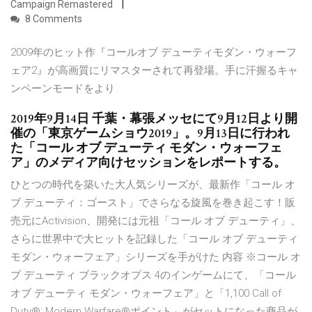
Campaign Remastered
8 Comments
2009年のヒット作『コールオブ デューティモダン・ウォーフ
ェア2』が高画質にリマスターされて再登場。手に汗握るキャ
ンペーンモードをより
2019年9月14日 千葉・幕張メッセにて9月12日より開
催の「東京ゲームショウ2019」。9月13日に行われ
た「コール オブ デューティ モダン・ウォーフェ
ア」のメディア向けセッションをレポートする。
ひとつの時代を築いた大人気シリーズが、最新作「コール オ
ブ デューティ：ゴースト」でさらなる旋風を巻き起こす！販
売元にActivision、開発には元祖「コール オブ デューティ」、
さらに世界中で大ヒットを記録した「コール オブ デューティ
モダン・ウォーフェア」シリーズを手がけた 内容 ※コール オ
ブ デューティ ブラックオプス 4のインゲームにて、「コール
オブ デューティ モダン・ウォーフェア」と「1,100 Call of
Duty®: Modern Warfare®ポイント」がセットになった商品が