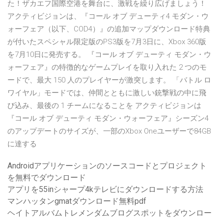
た！ザカエフ国際空港を舞台に、激戦を繰り広げましょう！
アクティビジョンは、『コール オブ デューティ4 モダン・ウ
ォーフェア（以下、COD4）』の追加マップダウンロード特典
が付いたスペシャル限定版のPS3版を7月3日に、Xbox 360版
を7月10日に発売する。 『コール オブ デューティ モダン・ウ
ォーフェア』の特徴的なゲームプレイを取り入れた 2 つのモ
ードで、最大 150 人のプレイヤーが激突します。 「バトル ロ
ワイヤル」モードでは、仲間とともに激しい銃撃戦の中に飛
び込み、最後の 1 チームになることを アクティビジョンは
『コール オブ デューティ モダン・ウォーフェア』シーズン4
のアップデートのサイズが、一部のXbox Oneユーザーで84GB
に達する
Androidアプリケーションのソースコードとプロジェクト
を無料でダウンロード
アプリを55inシャープ4kテレビにダウンロードする方法
マンハッタンgmatダウンロード無料pdf
ヘイトアルバムトレメンダムブログスポットをダウンロー