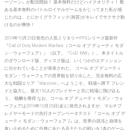
ーゾーン』が配信開始！ 基本無料だけどハイクオリティ！ 数
ある基本無料のバトルロイヤルゲームをかじってきた私が感
じたのは、とにかくグラフィック(画質)がキレイでサクサク動
けるのが爽快！
2019年10月25日発売の人気ミリタリーFPSシリーズ最新作
『Call of Duty Modern Warfare（コール オブ デューティ モダ
ン・ウォーフェア）』（以下、『CoD: MW』）。 本タイトル
のダウンロード版、ディスク版は、いくつかのエディション
に分かれていることが発表された。 コール オブ デューティ
モダン・ウォーフェアの世界観を切り出した、完全無料の広
大な戦闘エリア「Warzone」へようこそ。 戦場へ降下 フレン
ドと協力し、最大150人のプレイヤーと共に戦場に飛び込も
う。 報酬を獲得 なお、コール オブ デューティ モダン・ウォ
ーフェアは2019年10月25日(金)に発売されますが、マルチプ
レイヤーモードの先行オープンベータテスト 『コール オブ デ
ューティ モダン・ウォーフェア 2』は、世界の混沌と崩壊を
食い止めるために任務にあたる兵士たちの戦いを1本のゲーム