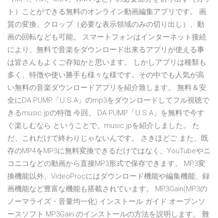
ト）ことができる無料のオンライン動画編集アプリです。 画
質の変換、クロップ（必要な表示領域のみの切り出し）、動
画の回転なども可能。 スマートフォンはインターネット接続
により、無料で音楽をダウンロード出来るアプリが使える事
は皆さんもよくご存知かと思います。 しかしアプリは種類も
多く、特徴や使い勝手も様々な様です。その中でも人気が高
い無料の音楽ダウンロードアプリを紹介致します。 無料＆安
全にDA PUMP「U.S.A」のmp3をダウンロードしてフル視聴で
きるmusic.jpの特徴 今回、 DA PUMP「U.S.A」を無料で今す
ぐ楽しむなら ということで、music.jpを紹介しました。 た
だ、これだけで終わりじゃないんです。 さきほどご また、既
存のMP4をMP3に無料変換できるだけではなく、YouTubeやニ
コニコなどの動画から直接MP3形式で保存できます。 MP3変
換機能以外、VideoProcにはダウンロード機能や編集機能、録
画機能など豊富な機能も搭載されています。 MP3Gain(MP3の
ノーマライズ・音量均一化) インストール ガイド オープンソ
ースソフト MP3Gain のインストールの方法を説明します。 難