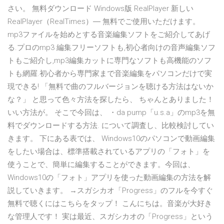
さい。 無料ダウンロード Windows版 RealPlayer 新しい
RealPlayer（RealTimes）― 無料でご使用いただけます。
mp3ファイルを始めとする音楽編集ソフトをご紹介してあげ
る.プロのmp3 編集フリーソフトも,初心者向けの音声編集ソフ
トもご紹介し,mp3編集カットに専門なソフトも高機能のソフ
トも網羅.初心者から専門家まで音楽編集をパソコンだけで実
現できる! 「無料で曲のフルバージョンを聴ける方法はないか
な？」 と思って色々方法を探したら、 ちゃんとありました！
いい方法が。 そこで今回は、 ・da pump「u.s.a」のmp3を無
料でダウンロードする方法. について調査し、比較検討してい
きます。 下にある表では、 Windows10のパソコンで動画編集
をしたい場合は、標準搭載されているアプリの「フォト」を
使うことで、簡単に編集することができます。今回は、
Windows10の「フォト」アプリを使った動画編集の方法を解
説していきます。 →スガシカオ「Progress」のフルを今すぐ
無料で聴くにはこちらをタップ！ こんにちは。音楽が大好き
な管理人です！ 実は最近、スガシカオの「Progress」という