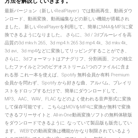
方法を解説していきます。
最新バージョン（新しいRealPlayer）では動画再生、動画ダウ
ンロード、動画変換、動画編集などの新しい機能が搭載され
ました。 新しいRealPlayerを利用して、簡単にM4AをMP3に変
換できるようになりました。 さらに、3d / 2dブルーレイを高
品質の3d mkv.h.265、3d mp4.h.265 3d mp4.4k、3d mkv.4k、
3d avi、3d mp4などに変換してリッピングすることができ、
さらに、3dフォーマットはアナグリフ、分割画面、2つの独立
したファイルと2つのビデオストリーム1つのファイルに含ま
れる形 これ一本を使えば、Spotify 無料会員か有料 Premium
会員かを問わず、Spotify から好きな曲、アルバム、プレイリ
ストをドロップするだけで、簡単にダウンロードして、
MP3、AAC、WAV、FLAC などのよく使われる音声形式に変換
して保存可能です。 こちらはMOVをMP4に変換が無料で変換
できるフリーサイトと. All-in-One動画変換ソフトの無料体験版
をダウンロードできるように. なっていて製品版も販売してい
ます。 WEBでの動画変換は機能がかなり制限されているよう