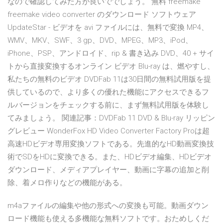
なので確認してみた方が良いででしょう。 無料 freemake
freemake video converter のダウンロード ソフトウェア
UpdateStar - ビデオを avi ファイルには、無料で変換 MP4、
WMV、MKV、SWF、3 gp、DVD、MPEG、MP3、iPod、
iPhone、PSP、アンドロイド、rip & 書き込み DVD、40 + サイ
トから直接変換するオンライン ビデオ Blu-ray は、燃やすし、
私たちの無料のビデオ DVDFab 11は30日間の無料試用版を提
供しているので、より多くの優れた機能にアクセスできるフ
ルバージョンをチェックする前に、まず無料試用版を体験し
てみましょう。 関連記事：DVDFab 11 DVD & Blu-ray リッピン
グレビュー WonderFox HD Video Converter Factory Proは超
高速HDビデオ専用変換ソフトである。先進的なHD動画変換技
術でSDをHDに変換できる。また、HDビデオ編集、HDビデオ
ダウンロード、メディアプレイヤー、動画に字幕の追加と削
除、着メロ作りなどの機能がある。
m4aファイルの編集や他の形式への変換も可能。動画ダウン
ロード機能も使える多機能な無料ソフトです。おためしくだ