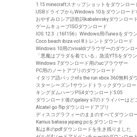
1.15 minecraftスナップショットをダウンロ
USBドライブからWindows 10をダウンロー
おやすみロシア語歌詞kabalevskyダウンロードpd
ゲームキューブISOダウンロード
IOS 12.3（16f156）Windows用iTunesをダ
Coco beach ibiza vol 8トレントダウンロード
Windows 10用のvivaldiブラウザーのダウン
「悪魔はプラダを着ている」急流YTSをダウ
Windows 7ダウンロード用のucブラウザー
PC用のノートアプリのダウンロード
イタリア語パックnfs the run xbox 360無
スターシーズン1サウンドトラックダウンロー
キングダムハーツPS4ダウンロード5.05
ダウンロード後のgalaxy s7のドライバーは
Alcatel go flipダウンロードアプリ
ディスコグラフィーのままのすべてダウンロ
Kamus bahasa jepang pcをダウンロード
私は本のpdfダウンロードを生き残りました
ゼルダ4ソードアドベンチャーisoダウンロー