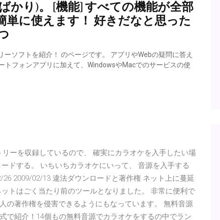
かり)。 [機能] すべての機能が全部
簡単に使えます！ 好きだなと思った
つ
リーソフトを紹介！ のページです。 アプリやWebの疑問に答え
スマートフォンアプリに加えて、WindowsやMacでのサービスの使
レパートリーを収録しているので、 確実にカラオケを入手したい場
ードする。 いちいちカラオケにいって、 音源を入手する
26 2009/02/13 違法ダウンロードと著作権 ネット上に蔓延
ネットはごく当たり前のツールとなりました。 非常に便利で
人の著作権を侵害できるようにもなっています。 無料音源
式で紹介！14個もの無料音源でカラオケをするの中でラン