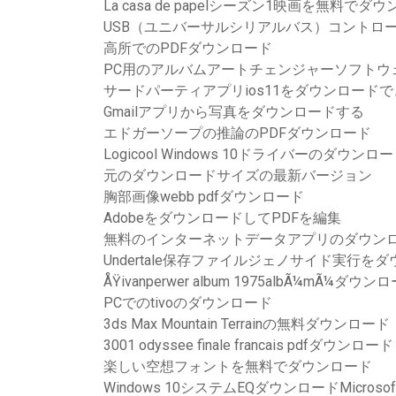
La casa de papelシーズン1映画を無料でダ
USB（ユニバーサルシリアルバス）コントロ
高所でのPDFダウンロード
PC用のアルバムアートチェンジャーソフトウ
サードパーティアプリios11をダウンロード
Gmailアプリから写真をダウンロードする
エドガーソープの推論のPDFダウンロード
Logicool Windows 10ドライバーのダウンロ
元のダウンロードサイズの最新バージョン
胸部画像webb pdfダウンロード
AdobeをダウンロードしてPDFを編集
無料のインターネットデータアプリのダウン
Undertale保存ファイルジェノサイド実行を
ÅŸivanperwer album 1975albÃ¼mÃ¼ダウン
PCでのtivoのダウンロード
3ds Max Mountain Terrainの無料ダウンロード
3001 odyssee finale francais pdfダウンロード
楽しい空想フォントを無料でダウンロード
Windows 10システムEQダウンロードMicros