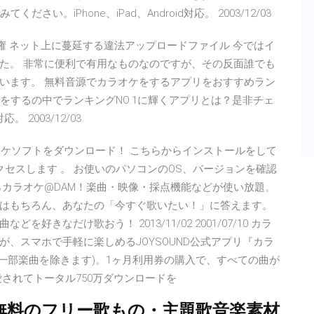
い。iPhone、iPad、Android対応。 2003/12/03
ロードと著作権 ネット上に蔓延する違法アップロードファイル 今ではイ
た。 非常に便利で有用なものなのですが、その反面誰でも
います。 無料音源でカラオケをするアプリをおすすめラン
をするの中でランキングNO.1に輝くアプリとは？是非チェ
。 2003/12/03
ド カラオケソフトをダウンロード！ こちらからインストールをして
クセスします 。 お使いのパソコンのOS、バージョンを確認
らカラオケ@DAM！楽曲・映像・採点機能などが使い放題。
はもちろん、あなたの「今すぐ歌いたい！」に答えます。
きなだけ歌おう！ 2013/11/02 2001/07/10 カラ
、スマホで手軽に楽しめるJOYSOUND公式アプリ『カラ
信(一部楽曲を除きます)。1ヶ月利用券の購入で、すべての曲が
されてトータル750万ダウンロードを
無料のフリー歌もの・主題歌音楽素材