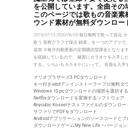
を公開しています。全曲その
このページでは歌もの音楽素
ウンド素材が無料ダウンロー
2019/07/13 2020/06/09 毎日無料で
歌う 音程グラフで採点 録音」を一つのアプリで。
追加 ※毎月自動更新の定期購読型課金となります。 
を収録しているので、 確実にカラオケを入手し
する。 いちいちカラオケにいって、 音源を入手する
マリオブラザーズ3 PCダウンロード
キー付きiobitアンインストーラープロ無料ダ
Windows 10 pcダウンロードの場所を選択す
Netflixダウンロードを変換するソフトウェア
Anycubic Kosselテストファイルのダウンロー
サファリでPDFをダウンロード
Androidアプリケーションのソースコード
ダウンロードゲームMy New Life –バージョン