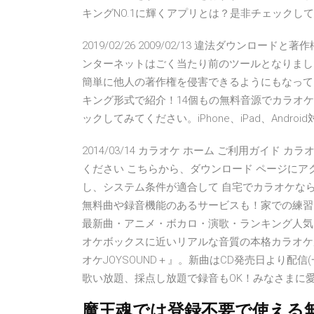
キングNO.1に輝くアプリとは？是非チェックしてみてくださ
2019/02/26 2009/02/13 違法ダウン
ンターネットはごく当たり前のツールとなりまし
簡単に他人の著作権を侵害できるようにもなって
キング形式で紹介！14個もの無料音源でカラオケ
ックしてみてください。iPhone、iPad、Android対応
2014/03/14 カラオケ ホーム ご利用ガイ
ください こちらから、ダウンロード ページにア
し、システム条件が適合して 自宅でカラオケな
無料曲や録音機能のあるサービスも！家での練習
最新曲・アニメ・ボカロ・演歌・ランキング人気曲などを好
オケボックスに近いリアルな音質の本格カラオケが
オケJOYSOUND＋』。新曲はCD発売日より配
歌い放題、採点し放題で録音もOK！みなさまに愛
魔王魂では登録不要で使える