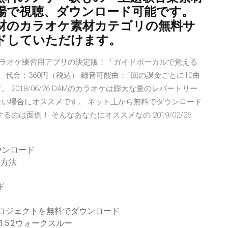
場で視聴、ダウンロード可能です。
材のカラオケ素材カテゴリの無料サ
ドしていただけます。
歌って採点 カラオケ練習用アプリの決定版！「ガイドボーカルで覚える
 代金：360円（税込） 録音可能曲：1回の課金ごとに10曲
2018/06/26 DAMのカラオケは膨大な量のレパートリー
たい場合にオススメです。 ネット上から無料でダウンロード
のは面倒！ そんなあなたにオススメなの 2019/02/26
ウンロード
る方法
ド
とプロジェクトを無料でダウンロード
1.5.2ウォークスルー