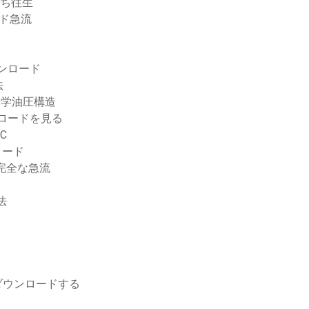
立ち往生
ド急流
ンロード
法
工学油圧構造
ンロードを見る
C
ンロード
完全な急流
法
ダウンロードする