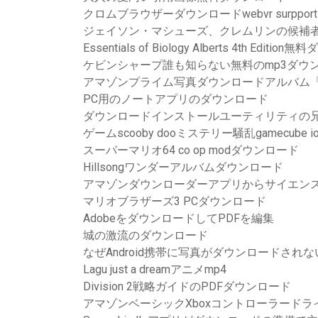
クロムブラウザーダウンロードwebvr surpport
ジェイソン・マシューズ、クレムリンの候補
Essentials of Biology Alberts 4th Editi
ケビンシャープ誰も知らない無料のmp3ダウ
アマゾンプライム写真ダウンロードアルバム
PC用のノートアプリのダウンロード
ダウンロードインストールユーティリティの兄弟hl-2
ゲームscooby dooミステリー騒乱gamecub
スーパーマリオ64 co op modダウンロード
Hillsongワンダーアルバムダウンロード
アマゾンダウンローダーアプリからサイエン
マリオブラザーズ3 PCダウンロード
AdobeをダウンロードしてPDFを編集
城の激流のダウンロード
なぜAndroid携帯に写真がダウンロードされ
Lagu just a dreamアニメmp4
Division 2戦略ガイドのPDFダウンロード
アマゾンベーシックXboxコントローラードライバ