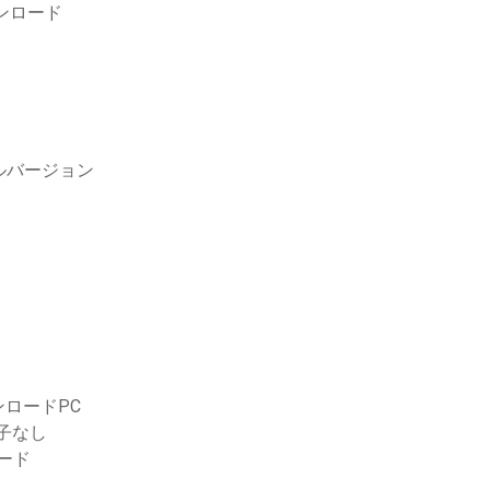
ウンロード
のフルバージョン
ロードPC
張子なし
ロード