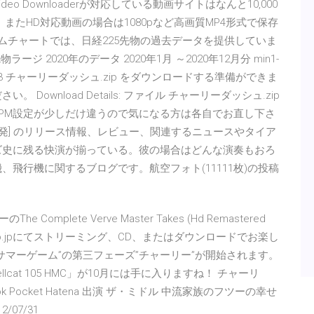
deo Downloaderが対応している動画サイトはなんと10,000
またHD対応動画の場合は1080pなど高画質MP4形式で保存
ームチャートでは、日経225先物の過去データを提供していま
 2020年のデータ 2020年1月 ～2020年12月分 min1-
 2019/09/23 チャーリーダッシュ.zip をダウンロードする準備ができま
ownload Details: ファイル チャーリーダッシュ.zip
BPM設定が少しだけ違うので気になる方は各自でお直し下さ
 [再発] のリリース情報、レビュー、関連するニュースやタイア
ズ史に残る快演が揃っている。彼の場合はどんな演奏もおろ
飛行機に関するブログです。航空フォト(11111枚)の投稿
e Complete Verve Master Takes (Hd Remastered
。Amazon.co.jpにてストリーミング、CD、またはダウンロードでお楽し
/3より”サマーゲーム”の第三フェーズ”チャーリー”が開始されます。
at 105 HMC」が10月には手に入りますね！ チャーリ
ok Pocket Hatena 出演 ザ・ミドル 中流家族のフツーの幸せ
/07/31