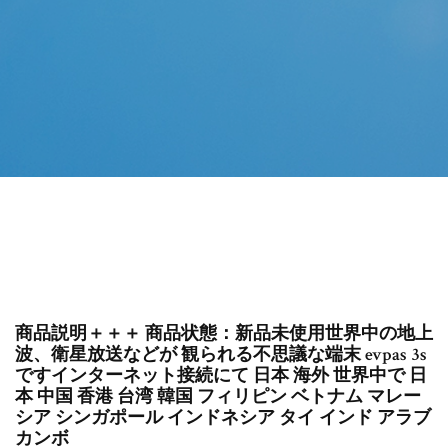
商品説明＋＋＋ 商品状態：新品未使用世界中の地上
波、衛星放送などが 観られる不思議な端末 evpas 3s
ですインターネット接続にて 日本 海外 世界中で 日
本 中国 香港 台湾 韓国 フィリピン ベトナム マレー
シア シンガポール インドネシア タイ インド アラブ
カンボ