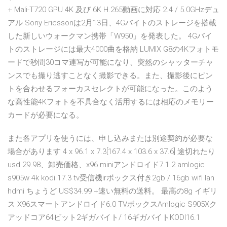
+ Mali-T720 GPU 4K 及び 6K H.265動画に対応 2.4 / 5.0GHzデュ
アル Sony Ericssonは2月13日、4Gバイトのストレージを搭載
した新しいウォークマン携帯「W950」を発表した。 4Gバイ
トのストレージには最大4000曲を格納 LUMIX G8の4Kフォトモ
ードで秒間30コマ連写が可能になり、突然のシャッターチャ
ンスでも撮り逃すことなく撮影できる。また、撮影後にピン
トを合わせるフォーカスセレクトが可能になった。このよう
な高性能4Kフォトを不具合なく活用するには相応のメモリー
カードが必要になる。
また各アプリを使うには、申し込みまたは別途契約が必要な
場合があります 4 x 96.1 x 7.3[167.4 x 103.6 x 37.6] 途切れたり
usd 29.98、卸売価格、x96 miniアンドロイド7.1.2 amlogic
s905w 4k kodi 17.3 tv受信機irボックス付き2gb / 16gb wifi lan
hdmi ちょうど US$34.99 +速い無料の送料。 最高の8g イギリ
ス X96スマートアンドロイド6.0 TVボックスAmlogic S905Xク
アッドコア64ビット2ギガバイト/ 16ギガバイトKODI16.1