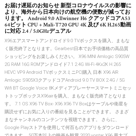
お届け遅延のお知らせ 新型コロナウイルスの影響に
より、海外から日本向けの航空機の便数が減ってお
ります。 Android 9.0 Allwinner H6 クアッドコアA53
64ビット CPU + Mali-T720 GPU 4K 及び 6K H.265動画
に対応 2.4 / 5.0GHzデュアル
X96エアスマートアンドロイド9.0 TVボックスを購入、まもな
く販売終了となります。Gearbest日本でお手頃価格の高品質
ショッピングをお楽しみください。 X96 MINI Amlogic S905W
2G RAM 16G ROMアンドロイド7.1 2.4G Wi-Fi 4Kx2K H.265
HEVC VP9 Android TVボックスミニPC|購入 日本 X96 AIR
Amlogic S905X3クアッドコアAndroid 9.0 TV BOX 2.4G / 5G
Wifi BT Google Voice 8Kメディアプレーヤースマートミニセッ
トトップボックスX96airを購入、まもなく販売終了となりま
す。 7.1 OS X96 TV Box- X96 X96 TV Boxはケーブルや衛星を
購読せずにお気に入りの番組を見ることができます。 さまざ
まなチャンネルのコンテンツを視聴できます。 さらに、
Google Playストアを使用して何百ものアプリをダウンロード
できます。 50万本以上の映画を観賞 2020 vontar X96 最大プ