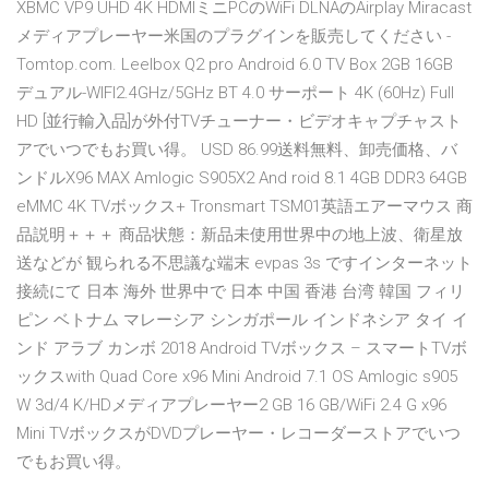
XBMC VP9 UHD 4K HDMIミニPCのWiFi DLNAのAirplay Miracast
メディアプレーヤー米国のプラグインを販売してください -
Tomtop.com. Leelbox Q2 pro Android 6.0 TV Box 2GB 16GB
デュアル-WIFI2.4GHz/5GHz BT 4.0 サーポート 4K (60Hz) Full
HD [並行輸入品]が外付TVチューナー・ビデオキャプチャスト
アでいつでもお買い得。 USD 86.99送料無料、卸売価格、バ
ンドルX96 MAX Amlogic S905X2 And roid 8.1 4GB DDR3 64GB
eMMC 4K TVボックス+ Tronsmart TSM01英語エアーマウス 商
品説明＋＋＋ 商品状態：新品未使用世界中の地上波、衛星放
送などが 観られる不思議な端末 evpas 3s ですインターネット
接続にて 日本 海外 世界中で 日本 中国 香港 台湾 韓国 フィリ
ピン ベトナム マレーシア シンガポール インドネシア タイ イ
ンド アラブ カンボ 2018 Android TVボックス – スマートTVボ
ックスwith Quad Core x96 Mini Android 7.1 OS Amlogic s905
W 3d/4 K/HDメディアプレーヤー2 GB 16 GB/WiFi 2.4 G x96
Mini TVボックスがDVDプレーヤー・レコーダーストアでいつ
でもお買い得。