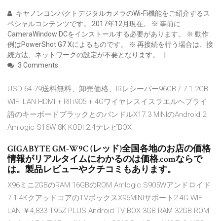
キヤノンコンパクトデジタルカメラのWi-Fi機能をご紹介するス
ペシャルコンテンツです。 2017年12月現在。 ※ 事前に
CameraWindow DCをインストールする必要があります。 ※ 動作
例はPowerShot G7 Xによるものです。 ※ 再接続を行う場合は、接
続方法、ネットワークの設定が不要となります。
3 Comments
USD 64.79送料無料、卸売価格、IRレシーバー96GB / 7.1.2GB
WIFI LAN HDMI + RII i905 + 4Gワイヤレスイスラエルヘブライ
語のキーボードブラックとのバンドルX17.3 MINIのAndroid 2
Amlogic S16W 8K KODI 2.4テレビBOX
GIGABYTE GM-W9C (レッド)全国各地のお店の価格
情報がリアルタイムにわかるのは価格.comならで
は。製品レビューやクチコミもあります。
X96ミニ2GBのRAM 16GBのROM Amlogic S905Wアンドロイド
7.1 4KクアッドコアのTVボックスX96MINIサポート2.4G WIFI
LAN ￥4,833 T95Z PLUS Android TV BOX 3GB RAM 32GB ROM