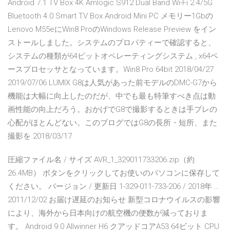
Android 7.1 TV Box 4K Amlogic S912 Dual Band Wi-Fi 2.4/5G
Bluetooth 4.0 Smart TV Box Android Mini PC メモリー1Gbの
Lenovo M55eにWin8 ProのWindows Release Preview をイン
ストールしました。システムのプロパティーで確認すると、
システムの種類が64ビットオペレーティングシステム , x64ベ
ースプロセッサとなっています。Win8 Pro 64bit 2018/04/27
2019/07/06 LUMIX G8は人気があった前モデルのDMC-G7から
機能は大幅に向上したのだが、中でも最も特筆すべき点は動
画性能の向上だろう。おかげでG8で撮影するときは手ブレの
心配がほとんどない。このブログではG8の長所・短所、また
撮影を 2018/03/17
圧縮ファイル名 / サイズ AVR_1_329011733206.zip（約
26.4MB） ボタンをクリックしてお使いのパソコンに保存して
ください。 バージョン / 更新日 1-329-011-733-206 / 2018年 …
2011/12/02 お届け遅延のお知らせ 新型コロナウイルスの影響
により、海外から日本向けの航空機の便数が減っておりま
す。 Android 9.0 Allwinner H6 クアッドコアA53 64ビット CPU