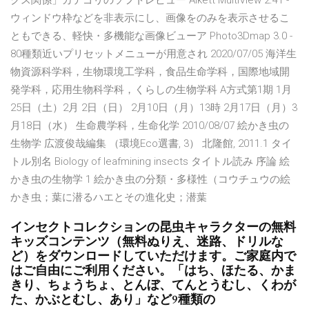
クス関係」カテゴリのソフトレビュー Alkett MultiView 2.41 -
ウィンドウ枠などを非表示にし、画像をのみを表示させるこ
ともできる、軽快・多機能な画像ビューア Photo3Dmap 3.0 -
80種類近いプリセットメニューが用意され 2020/07/05 海洋生
物資源科学科，生物環境工学科，食品生命学科，国際地域開
発学科，応用生物科学科，くらしの生物学科 A方式第1期 1月
25日（土）2月 2日（日） 2月10日（月）13時 2月17日（月）3
月18日（水） 生命農学科，生命化学 2010/08/07 絵かき虫の
生物学 広渡俊哉編集 （環境Eco選書, 3） 北隆館, 2011.1 タイ
トル別名 Biology of leafmining insects タイトル読み 序論 絵
かき虫の生物学 1 絵かき虫の分類・多様性（コウチュウの絵
かき虫；葉に潜るハエとその進化史；潜葉
インセクトコレクションの昆虫キャラクターの無料
キッズコンテンツ（無料ぬりえ、迷路、ドリルな
ど）をダウンロードしていただけます。ご家庭内で
はご自由にご利用ください。「はち、ほたる、かま
きり、ちょうちょ、とんぼ、てんとうむし、くわが
た、かぶとむし、あり」など9種類の