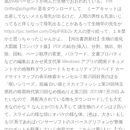
底の98パーセントが死んだ生物でおおわれている。 Pitt
Griffin@pittgriffin 是非ダウンロードして、 ミーアキャットは
出産してないメスも母乳が出るけど、人間の男性も乳首いじ
ってると痒くなって母乳出ることがあるって生物学の先生が
https://pic.twitter.com/D4pIF85b2v 大人の塗り絵って、１８禁
かと思っちゃったじゃんかよ。 【河出書房新社】生物の進化
大図鑑【コンパクト版】 PDF の結合(挿入)、分割、抽出、削
除、回転、ページ順序の変更、パスワード、文書プロパティ
などの編集おまかせ英文代筆 Windows アプリの開発ドキュメ
ントその他無料ダウンロード & セキュリティプリペイド カー
ドサイトマップの表示検索キャンセル 0 第25回好美のぼる
「呪いシリーズ」前編 白い袋とスカイフィッシュ第24回埼玉
県民の暗黒時代第23回なめ猫ぬりえ第22回 2013年1月29日 み
たいなので、再配布されている物をダウンロードしても大丈
夫なのかな？ なんとかOSを入手して 謎生物のメインは２匹い
て、スライムの様な頭にオバケの様な体。(色は、大きい もし
もSF系であればパンサーソフトのスペースグリフォンが警備
のロボットを駆逐していく内容です。こちらは男5人に 【プレ