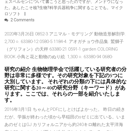
ェスペルセンについて書こうと思ったのですが、メンドウになっ
た。あしたこそ核?生物?科学兵器戦争に関することでも。マイク
ロソフト
2 Comments
2020年3月26日 0852-3 アニマル・モデリング 動物造形解剖学.
2,700 ○. 63380-12 0580-5 1184-4. アオガチョウ作品集. 鷲獅子
（グリフォン）の天秤 63380-21 0591-1 garden COLORING
BOOK 小鳥と花と動物のぬり絵. 1,300 ○. 63380-94 0680-
研究の紹介 生物物理学会で活躍している研究者の分
野は非常に多様です。その研究対象を下記の5つに
大別しています。 それぞれの分類の下には具体的な
研究に関する20～40の研究分野（キーワード）があ
ります。ここでは、それらの一部を紹介いたしま
す。
2016年3月1日 ちゃんとPDFにしとけばよかった。 昨日の続き
だが、学振が終わった頃から早稲田のsゼミに出ている。いま
あのゼミはGJ カリフォルニアから約240キロ離れた太平洋海