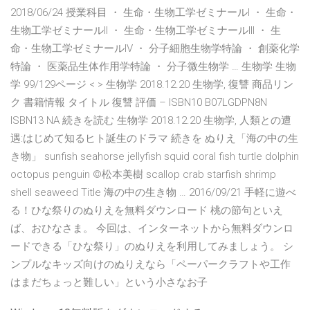
2018/06/24 授業科目 ・ 生命・生物工学ゼミナールI ・ 生命・
生物工学ゼミナールII ・ 生命・生物工学ゼミナールIII ・ 生
命・生物工学ゼミナールIV ・ 分子細胞生物学特論 ・ 創薬化学
特論 ・ 医薬品生体作用学特論 ・ 分子微生物学 … 生物学 生物
学 99/129ページ < > 生物学 2018.12.20 生物学, 復讐 商品リン
ク 書籍情報 タイトル 復讐 評価 – ISBN10 B07LGDPN8N
ISBN13 NA 続きを読む 生物学 2018.12.20 生物学, 人類との遭
遇:はじめて知るヒト誕生のドラマ 続きを ぬりえ「海の中の生
き物」 sunfish seahorse jellyfish squid coral fish turtle dolphin
octopus penguin ©松本美樹 scallop crab starfish shrimp
shell seaweed Title 海の中の生き物 … 2016/09/21 手軽に遊べ
る！ひな祭りのぬりえを無料ダウンロード 桃の節句といえ
ば、おひなさま。 今回は、インターネットから無料ダウンロ
ードできる「ひな祭り」のぬりえを利用してみましょう。 シ
ンプルなキッズ向けのぬりえなら「ペーパークラフトや工作
はまだちょっと難しい」という小さなお子