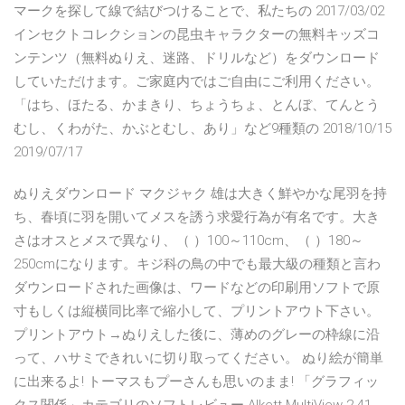
マークを探して線で結びつけることで、私たちの 2017/03/02
インセクトコレクションの昆虫キャラクターの無料キッズコ
ンテンツ（無料ぬりえ、迷路、ドリルなど）をダウンロード
していただけます。ご家庭内ではご自由にご利用ください。
「はち、ほたる、かまきり、ちょうちょ、とんぼ、てんとう
むし、くわがた、かぶとむし、あり」など9種類の 2018/10/15
2019/07/17
ぬりえダウンロード マクジャク 雄は大きく鮮やかな尾羽を持
ち、春頃に羽を開いてメスを誘う求愛行為が有名です。大き
さはオスとメスで異なり、（ ）100～110cm、（ ）180～
250cmになります。キジ科の鳥の中でも最大級の種類と言わ
ダウンロードされた画像は、ワードなどの印刷用ソフトで原
寸もしくは縦横同比率で縮小して、プリントアウト下さい。
プリントアウト→ぬりえした後に、薄めのグレーの枠線に沿
って、ハサミできれいに切り取ってください。 ぬり絵が簡単
に出来るよ! トーマスもプーさんも思いのまま! 「グラフィッ