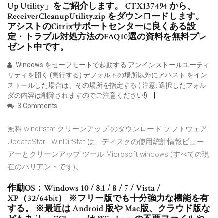
Up Utility」をご紹介します。 CTX137494 から、
ReceiverCleanupUtility.zip をダウンロードします。
アシストのCitrixサポートセンターに良くある設
定・トラブル対処方法のFAQ10選の資料を無料プレ
ゼント中です。
Windows をセーフモードで起動する アンインストールユーティ
リティを開く (実行する) デフォルトの場所以外にアバスト をイン
ストールした場合は、その場所を指定する ( 注意: 選択したフォル
ダの内容は削除されますのでご注意ください!)
3 Comments
無料 windirstat クリーンアップ のダウンロード ソフトウェア
UpdateStar - WinDirStat は、ディスクの使用統計情報ビュー
アーとクリーンアップ ツール Microsoft windows (すべての現
在のバリアントです)。
作動OS：Windows 10 / 8.1 / 8 / 7 / Vista /
XP（32/64bit） ※フリー版でも十分強力な機能を有
する。 ※最近は Android 版や Mac版、クラウド版な