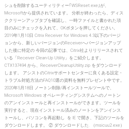
シュを削除するユーティリティー｢WSReset.exe｣が、
Microsoftから提供されています。 分析が終わったら、ディス
ククリーンアップタブを確認し、一時ファイルと書かれた項
目のみにチェックを入れて、OKボタンを押してください。
2019年1月10日 Citrix Receiver for Windows 4.3以下のバージ
ョンから、新しいバージョンのReceiverへバージョンアップ
した後に特定の 今回の記事では、Citrix社よりリリースされて
いる「Receiver Clean-Up Utility」をご紹介します。
CTX137494 から、ReceiverCleanupUtility.zip をダウンロード
します。 アシストのCitrixサポートセンターに良くある設定・
トラブル対処方法のFAQ10選の資料を無料プレゼント中です。
2020年5月18日 ノートン削除/再インストールツールで、
Microsoft Windows オペレーティングシステムへのノートン
のアンインストールと再インストールができます。ツールを
実行すると、現在インストール済みのノートンをアンインス
トールし、パソコンを再起動し を IE で開き、下記のツールを
ダウンロードします。 ② ダウンロードした. （msicuu2.exe）