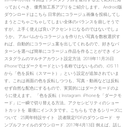
っておくべき、優秀加工系アプリをご紹介します。 Android版
ダウンロードはこちら 日常的にコラージュ画像を投稿してし
まうとごちゃごちゃしてしまい全体のバランスを崩しそうで
すが、上手く使えば良いアクセントになるのではないでしょ
うか。 アルバムからコラージュを作りたい写真を数枚選択す
れば、自動的にコラージュ案を出してくれるので、好きなパ
ターンを選べば簡単にコラージュ作品を作ることができ イン
スタグラムのマルチアカウント設定方法 2018年11月26日
iPhoneではダークモードという名称ではないものの、iOS 11
から「色を反転（スマート）」という設定が追加されていま
す。これは画面の色を反転しつつも、写真・動画などは反転
せず自然な配色にするもので、実質的にはダークモードのよ
うに使えます。 「色を反転（ Instagram. iPhoneを「ダークモ
ード」に一瞬で切り替える方法。アクセシビリティのショー
トカットを. 最後にインスタです。こちらも できるシリーズに
ついて · 25周年特設サイト · 読者限定PDFのダウンロード · サ
ンプルファイルのダウンロード. 2017年4月13日 例えば、話し