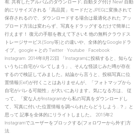
有; 共有したアルバムのダウンロード; 自動タグ付け New! 自動
的にリサイズされる「高品質」モードだとJPEGに変換されて
保存されるので、ダウンロードする場合は最適化された アッ
プロード方法は変わらず、写真をドラッグするだけで簡単に
行えます！ 復元の手順を教えて下さい❗; 他の無料クラウドス
トレージサービス(Sony等)との違いや、全体的なGoogleドラ
イブ、google＋との Twitter · Youtube · Facebook ·
Instagram. 2014年8月22日 「Instagramに投稿すると、知らな
いうちに自宅がバレてしまう」、そんな怪談じみた噂が存在
するので検証してみました。結論から言うと、投稿写真に位
置情報(Exif)が付くことはありませんが、「フォトマップから
自宅がバレる可能性」が大いにあります。気になる方は、 従
って、「変な人がInstagramから私の写真をダウンロードし
て、写真に付いた位置情報を調べられたらどうしよう…？」と
思って 記事を全体的にリライトしました。 2015年2
Instagramでユーザーをブロックする(フォロワーから外す)方
法.