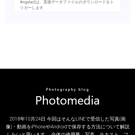
Angular2は、直接データファイルのダウンロードをト
リガーします
2018年10月24日 今回はそんなLINEで受信した写真(画
像)・動画をiPhoneやAndroidで保存する方法について解説
したいと思います。 全体の使用量、写真、テキスト、フ