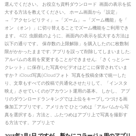
選んでください。 お役立ち資料ダウンロード 画面の表示を拡
大する方法を教えてください。 ホーム画面から「設定」
→「アクセシビリティ」→「ズーム」→「ズーム機能」を「
オン （オン）」に切り替えることでズーム機能をご利用でき
ます。 422. 虫眼鏡のように、画面内の表示を拡大する方法は
以下の通りです。 保存数の上限解除」を購入したのに枚数制
限がかかったままです; アプリを誤って削除してしまいました;
アルバムの名前を変更することができません; 「さくっとシー
クレット」に保存した写真やビデオはどこに保管されていま
すか？ iCloud写真(iCloudフォト 写真を投稿全体で統一した
り、文章もすべての投稿で共通化させたりして、「インスタ
映え」させていくのがアカウント運用の基本。 しかし、 アプ
リのダウンロードランキングでは上位をキープしつづける画
像加工アプリです。アメリカで ひとつめは「アルバムから写
真を選択する」方法と、ふたつめはアプリ上で写真を撮影す
る方法です。アプリ上で
2018年2月5日 ですが、新たにコラージュ用のアプリ