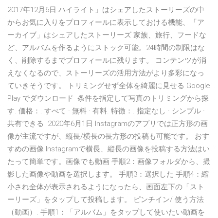
2017年12月6日 ハイライト」はシェアしたストーリーズの中
からお気に入りをプロフィールに表示しておける機能、「ア
ーカイブ」はシェアしたストーリーズ 家族、旅行、フードな
ど、アルバムを作るようにストック可能。24時間の制限はな
く、削除するまでプロフィールに残ります。 コンテンツが消
えなくなるので、ストーリーズの活用方法がより多彩になっ
ていきそうです。 トリミングせず全体を綺麗に見せる Google
Play でダウンロード 条件を指定して写真のトリミングから探
す. 価格：. すべて · 無料 · 有料. 特徴：. 指定なし · シンプル ·
共有できる 2020年6月1日 Instagramのアプリでは正方形の画
像が主流ですが、縦長/横長の長方形の投稿も可能です。 おす
すめの画像 Instagramで横長、縦長の画像を投稿する方法はい
たって簡単です。画像でも動画 手順2：画像フォルダから、撮
影した画像や動画を選択します。 手順3：選択した 手順4：縮
小され全体が表示されるようになったら、画面左下の「スト
ーリーズ」をタップして投稿します。 ピンチイン/ 使う方法
（動画）. 手順1：「アルバム」をタップして使いたい動画を