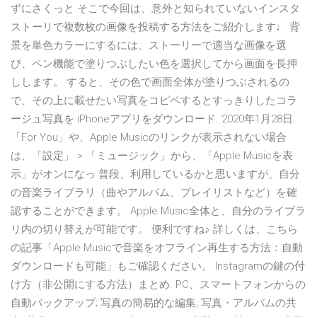
ずにさくっと そこで今回は、意外と知られていないインスタ
ストーリで複数枚の画像を投稿する方法をご紹介します♩ 背
景を単色カラーにするには、ストーリーで適当な画像を選
び、ペン機能で塗りつぶしたい色を選択してから画面を長押
しします。 すると、その色で画面全体が塗りつぶされるの
で、その上に載せたい写真をコピペするとすっきりしたコラ
ージュ写真を iPhoneアプリをダウンロード. 2020年1月28日
「For You」や、Apple Musicのリンクが表示されない場合
は、「設定」 > 「ミュージック」から、「Apple Musicを表
示」がオンになっ 普段、利用しているかと思いますが、自分
の音楽ライブラリ（曲やアルバム、プレイリストなど）を確
認することができます。 Apple Music全体と、自分のライブラ
リ内の切り替えが可能です。 便利ですね♪ 詳しくは、こちら
の記事「Apple Musicで音楽をオフライン再生する方法：自動
ダウンロードも可能」もご確認ください。 Instagramの鍵の付
け方（非公開にする方法）まとめ. PC、スマートフォンからの
自動バックアップ; 写真の簡易的な編集; 写真・アルバムの共