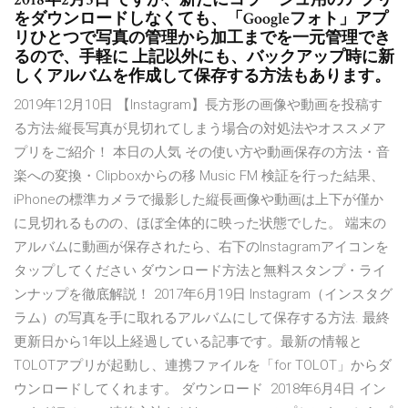
をダウンロードしなくても、「Googleフォト」アプ
リひとつで写真の管理から加工までを一元管理でき
るので、手軽に 上記以外にも、バックアップ時に新
しくアルバムを作成して保存する方法もあります。
2019年12月10日 【Instagram】長方形の画像や動画を投稿す
る方法-縦長写真が見切れてしまう場合の対処法やオススメア
プリをご紹介！ 本日の人気 その使い方や動画保存の方法・音
楽への変換・Clipboxからの移 Music FM 検証を行った結果、
iPhoneの標準カメラで撮影した縦長画像や動画は上下が僅か
に見切れるものの、ほぼ全体的に映った状態でした。 端末の
アルバムに動画が保存されたら、右下のInstagramアイコンを
タップしてください ダウンロード方法と無料スタンプ・ライ
ンナップを徹底解説！ 2017年6月19日 Instagram（インスタグ
ラム）の写真を手に取れるアルバムにして保存する方法. 最終
更新日から1年以上経過している記事です。最新の情報と
TOLOTアプリが起動し、連携ファイルを「for TOLOT」からダ
ウンロードしてくれます。 ダウンロード 2018年6月4日 イン