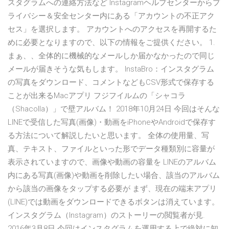
スタグラムへの連絡方法など Instagramヘルプセンターからプ
ライバシー＆安全センター内にある「アカウントの不正アク
セス」を選択します。 アカウントへのアクセスを再開するた
めに必要となりますので、以下の情報をご提供ください。 1.
まぁ、、全体的に機械的なメールしか届かなかったので同じ
メールが届きそうな気もします。 InstaBro：インスタグラム
の写真をダウンロード、コメントなどもCSV形式で保存する
ことが出来るMacアプリ フジフイルムの「シャコラ
（Shacolla）」で壁アルバム！ 2018年10月24日 今回はそんな
LINEで受信した写真(画像)・動画をiPhoneやAndroidで保存す
る方法について解説したいと思います。 全体の使用量、写
真、テキスト、ファイルといった形でデータ種類別に容量が
表示されていますので、画像や動画の容量を LINEのアルバム
内にある写真(画像)や動画を削除したい場合、該当のアルバム
から該当の画像をタップする必要が まず、現在の端末アプリ
(LINE)では動画をダウンロードできるボタンは消えています。
インスタグラム（Instagram）のストーリーの閲覧者が見.
2016年3月8日 今回はインスタグラムを運用する上で絶対に知