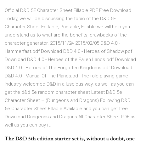
Official D&D 5E Character Sheet Fillable PDF Free Download
Today, we will be discussing the topic of the D&D 5E
Character Sheet Editable, Printable, Fillable.we will help you
understand as to what are the benefits, drawbacks of the
character generator. 2015/11/24 2015/02/05 D&D 4.0 -
Hammerfast.pdf Download D&D 4.0 - Heroes of Shadow.pdf
Download D&D 4.0 - Heroes of the Fallen Lands.pdf Download
D&D 4.0 - Heroes of The Forgotten Kingdoms.pdf Download
D&D 4.0 - Manual Of The Planes.pdf The role-playing game
industry welcomed D&D in a luscious way. as well as you can
get the d&d 5e random character sheet Latest D&D 5e
Character Sheet – (Dungeons and Dragons) Following D&D
5e Character Sheet Fillable Available and you can get free
Download Dungeons and Dragons All Character Sheet PDF as
well as you can buy it.
The D&D 5th edition starter set is, without a doubt, one