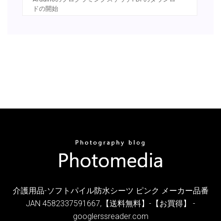
ドの開始
介護用品-ソフトパイル防水シーツ ピンク メーカー品番
JAN 4582337591667,【送料無料】-【お買得】 -
googlerssreader.com