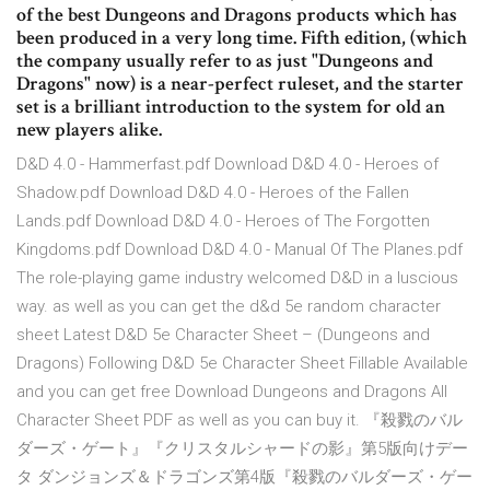
of the best Dungeons and Dragons products which has
been produced in a very long time. Fifth edition, (which
the company usually refer to as just "Dungeons and
Dragons" now) is a near-perfect ruleset, and the starter
set is a brilliant introduction to the system for old an
new players alike.
D&D 4.0 - Hammerfast.pdf Download D&D 4.0 - Heroes of
Shadow.pdf Download D&D 4.0 - Heroes of the Fallen
Lands.pdf Download D&D 4.0 - Heroes of The Forgotten
Kingdoms.pdf Download D&D 4.0 - Manual Of The Planes.pdf
The role-playing game industry welcomed D&D in a luscious
way. as well as you can get the d&d 5e random character
sheet Latest D&D 5e Character Sheet – (Dungeons and
Dragons) Following D&D 5e Character Sheet Fillable Available
and you can get free Download Dungeons and Dragons All
Character Sheet PDF as well as you can buy it. 『殺戮のバル
ダーズ・ゲート』『クリスタルシャードの影』第5版向けデー
タ ダンジョンズ＆ドラゴンズ第4版『殺戮のバルダーズ・ゲー