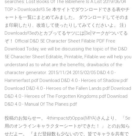
searches: Lost Books Of The Biblehere Is A List 2019/06/04
TOP＞Downloads!!3.5e 本サイトでダウンロードできる表やチ
ャートを一覧にまとめてみました。 ダウンロードしてそのま
ま印刷したり、改造して使ったりしてみてくださいよ。 注）
Downloads!!3eのとカブってるヤツには[3e]マークがついてる
ぞ！ Official D&D 5E Character Sheet Fillable PDF Free
Download Today, we will be discussing the topic of the D&D
5E Character Sheet Editable, Printable, Fillable.we will help you
understand as to what are the benefits, drawbacks of the
character generator. 2015/11/24 2015/02/05 D&D 4.0 -
Hammerfast.pdf Download D&D 4.0 - Heroes of Shadow.pdf
Download D&D 4.0 - Heroes of the Fallen Lands.pdf Download
D&D 4.0 - Heroes of The Forgotten Kingdoms.pdf Download
D&D 4.0 - Manual Of The Planes.pdf
投稿のお知らせー。 4thimpactのOppai(MIYA)さんより、 「5e
用のオンラインキャラクターシートができた！ 」 とのお知ら
せだよー。 『まだ登録数も少ないので、皆でキャラを共有で