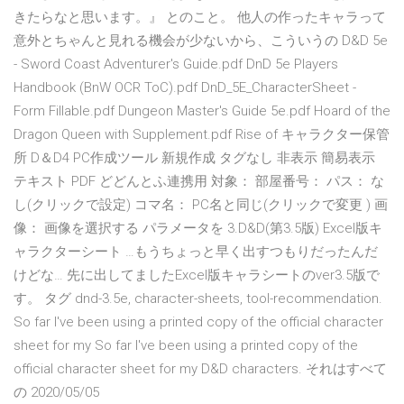
きたらなと思います。』 とのこと。 他人の作ったキャラって
意外とちゃんと見れる機会が少ないから、こういうの D&D 5e
- Sword Coast Adventurer's Guide.pdf DnD 5e Players
Handbook (BnW OCR ToC).pdf DnD_5E_CharacterSheet -
Form Fillable.pdf Dungeon Master's Guide 5e.pdf Hoard of the
Dragon Queen with Supplement.pdf Rise of キャラクター保管
所 D＆D4 PC作成ツール 新規作成 タグなし 非表示 簡易表示
テキスト PDF どどんとふ連携用 対象： 部屋番号： パス： な
し(クリックで設定) コマ名： PC名と同じ(クリックで変更 ) 画
像： 画像を選択する パラメータを 3.D&D(第3.5版) Excel版キ
ャラクターシート …もうちょっと早く出すつもりだったんだ
けどな… 先に出してましたExcel版キャラシートのver3.5版で
す。 タグ dnd-3.5e, character-sheets, tool-recommendation.
So far I've been using a printed copy of the official character
sheet for my So far I've been using a printed copy of the
official character sheet for my D&D characters. それはすべて
の 2020/05/05