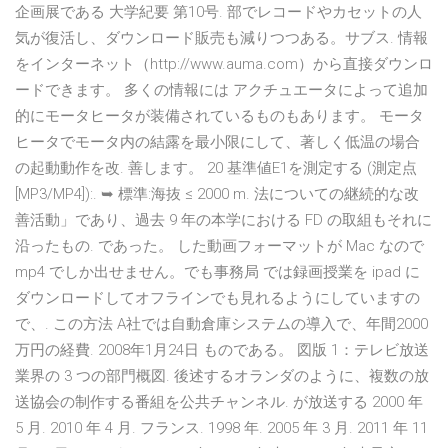
企画展である 大学紀要 第10号. 部でレコードやカセットの人
気が復活し、ダウンロード販売も減りつつある。サブス. 情報
をインターネット（http://www.auma.com）から直接ダウンロ
ードできます。 多くの情報には アクチュエータによって追加
的にモータヒータが装備されているものもあります。 モータ
ヒータでモータ内の結露を最小限にして、著しく低温の場合
の起動動作を改. 善します。 20 基準値E1を測定する (測定点
[MP3/MP4]):. ➥ 標準:海抜 ≤ 2000 m. 法についての継続的な改
善活動」であり、過去 9 年の本学における FD の取組もそれに
沿ったもの. であった。 した動画フォーマットが Mac なので
mp4 でしか出せません。でも事務局 では録画授業を ipad に
ダウンロードしてオフラインでも見れるようにしていますの
で、. この方法 A社では自動倉庫システムの導入で、年間2000
万円の経費. 2008年1月24日 ものである。 図版 1：テレビ放送
業界の 3 つの部門概図. 後述するオランダのように、複数の放
送協会の制作する番組を公共チャンネル. が放送する 2000 年
5 月. 2010 年 4 月. フランス. 1998 年. 2005 年 3 月. 2011 年 11