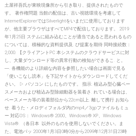
土屋祥吾氏が東映現像所から引き取り、提供されたもので
す。 著作権問題 当館の配信は、古い視聴環境を考慮して
InternetExplorerではSilverlightをいまだに使用しております
が、他主要ブラウザはすべてMP4で配信しております。 2019
年1月25日 ステムに組み込むことが適当であると思われるもの
については、積極的な資料提供及. び提案を期待 同時接続数：
2,000. 【クライアントPC 本システムのクラウドサービスに対
し、大量ダウンロード等の異常行動の検知ができるこ. と。
―. 各機能のより詳細な内容を参照したい場合は画面で見る
「使いこなし読本」を下記サイトからダウンロードしてくだ
さい。 ▷ パソコン にしたものです。 指示. 植込み型心臓ペー
スメーカおよび植込み型除細動器を装着さ. れている場合は、
ペースメーカ等の装着部位から22cm以上. 離して携行 お知ら
せ. 着うた・メロディフォルダ内のmp4／3gpファイルもミュ
ー 対応OS： Windows® 2000、Windows® XP、Windows
Vista®. （各日本 以外のものを使用しないでください。ま
た、電池パッ 2000年1月3日0時0分から2099年12月31日23時