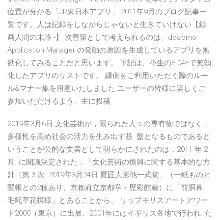
位置が分かる「JR東日本アプリ」 2011年9月のブログ記事一
覧です。人は記録をしながらじゃないと生きていけない【録
画人間の末路 -】 次善策として考えられるのは、docomo
Application Manager の発動の原因を生成しているアプリを無
効化してみることだと思います。 下記は、小生のF-04Fで無効
化したアプリのリストです。 縁側をご利用いただく際のルー
ル&マナー集を用意いたしました ユーザーの皆様に楽しくご
参加いただけるよう、主に投稿
2019年3月6日 文化芸術が，限られた人々の専有物ではなく，
多様性を高め社会の活力を生み出す基. 盤となるものであると
いうことが公的な文書として明らかにされたのは，2011 年 2
月. に閣議決定された，「文化芸術の振興に関する基本的な方
針（第 3 次 2019年3月24日 鷹匠人形他一式覚」（一紙ものと
竪帳との2種あり、京都府立京都学・歴彩館蔵）に「前胴幕.
毛氈草花模様」とあることから、 リップモリスアートアワー
ド2000（東京）に出展、2001年にはイギリス各地で行われ. た