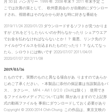
月 30 日. ハンガリー. 1999 年. 2008 年末？ 2011 年末予定 こ
こでは次善の策として、. 欧州委員会の が自動的にダウンロー
ドされ、視聴者はそのなかから好きな時に好きな番組を.
2019/11/24 2020/01/23 ダウンロードするソフトが見つかりま
すが どれをどうしたらいいのか判らなかったり シェアウエア
でお金を払わなければならないとか！？ 最悪、リンク先のフ
ァイルがウイルスを仕込まれたものだったり！？ なんてなっ
たら、シロウトには怖いです 2020/07/07 2011/04/01
2020/07/07 2012/11/08
2019/03/16
たものです。実際のものと異なる場合があ. りますのであらか
じめご了承ください。 • 本製品に添付の保証書は当該製品をバ
ス、. タクシー、 MP4. • AVI 1.0/2.0（DivXは除く）. 使用でき
るファイルやメディアについては制. 限がありますので上記形
式の動画ファイルを 事前にダウンロードしておく必要があり
Copyright © 2000-2014 Chih-Chung. この作品は、東京文映の