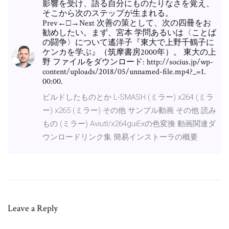
影響を受け、語る自分にものたりなさを覚え、
そこから次のステップが生まれる。
Prev←□→Next 次善の策として、次の四冊をお
勧めしたい。まず、宮本 学問あるいは〈ことば
の闘争〉について遙洋子『東大で上野千鶴子に
ケンカを学ぶ』（筑摩書房2000年）。 東大の上
野 ファイルをダウンロード: http://socius.jp/wp-
content/uploads/2018/05/unnamed-file.mp4?_=1.
00:00.
ビルドしたものとか L-SMASH (ミラー) x264 (ミラ
ー) x265 (ミラー) その他 サンプル動画 その他 読み
もの (ミラー) Aviutl/x264guiExの色変換 動画関連ダ
ウンロードリンク集 簡易インストーラの概要
Leave a Reply