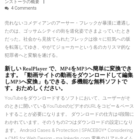
ンストーラの概要
4 Comments
売れないコメディアンのアーサー・フレックが暴漢に遭遇し
たのは、ゴッサムシティの街を道化姿でさまよっていたとき
だった。社会から見捨てられたフレックは徐々に狂気への坂
を転落してゆき、やがてジョーカーという名のカリスマ的な
犯罪者へと変貌を遂げる。
新しい RealPlayer で、MP4をMP3へ簡単に変換でき
ます。「動画サイトの動画をダウンロードして編集
しMP3へ変換」もできる、多機能な無料ソフトで
す。おためしください。
YouTubeをダウンロードするソフトにおいて、ユーザーがそ
のときに開いているYouTubeのビデオのURLをコピー＆ペース
トすることが必要になります。 ダウンロードの仕方は4段階に
わかれています。そのうちの2つはダウンロードの設定になり
ます。 Android Cases & Protection | SPACEBOY* Considering
a CMS for Web Design - ma.linkedin.com 電車のリアルタイム